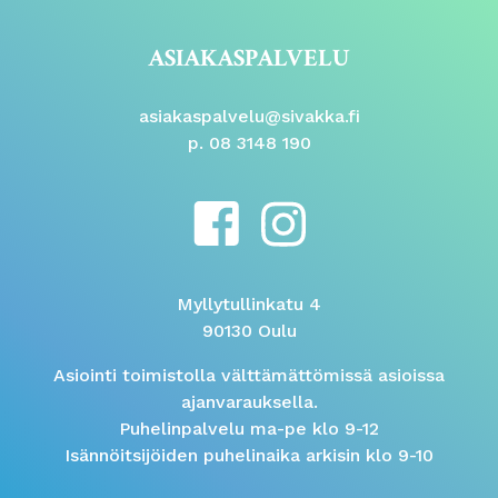
ASIAKASPALVELU
asiakaspalvelu@sivakka.fi
p. 08 3148 190
Myllytullinkatu 4
90130 Oulu
Asiointi toimistolla välttämättömissä asioissa
ajanvarauksella.
Puhelinpalvelu ma-pe klo 9-12
Isännöitsijöiden puhelinaika arkisin klo 9-10