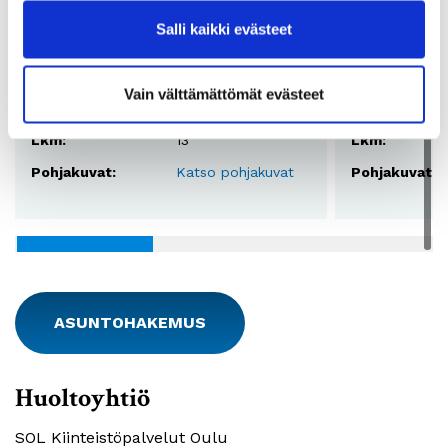
Salli kaikki evästeet
Huoneistotyyppi:
2H+K+S
Huoneistotyy
2
Pinta-ala:
57,5 - 58 m
Pinta-ala:
Vain välttämättömät evästeet
Vuokra:
650 - 698€
Vuokra:
Lkm:
13
Lkm:
Pohjakuvat:
Katso pohjakuvat
Pohjakuvat:
ASUNTOHAKEMUS
Huoltoyhtiö
SOL Kiinteistöpalvelut Oulu