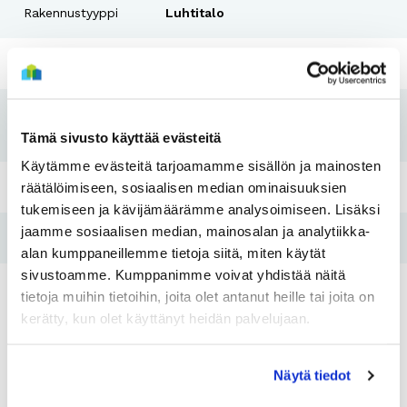
Rakennustyyppi
Luhtitalo
Rakennusvuosi
1992-1997
Koti kuntoon -
2019 - 2020
Tämä sivusto käyttää evästeitä
remontti
Käytämme evästeitä tarjoamamme sisällön ja mainosten
räätälöimiseen, sosiaalisen median ominaisuuksien
Pesutupa
Kyllä
tukemiseen ja kävijämäärämme analysoimiseen. Lisäksi
jaamme sosiaalisen median, mainosalan ja analytiikka-
Hissi
Ei
alan kumppaneillemme tietoja siitä, miten käytät
sivustoamme. Kumppanimme voivat yhdistää näitä
Tulo- ja
tietoja muihin tietoihin, joita olet antanut heille tai joita on
Kyllä
varallisuusraja
kerätty, kun olet käyttänyt heidän palvelujaan.
Näytä tiedot
Asunnot