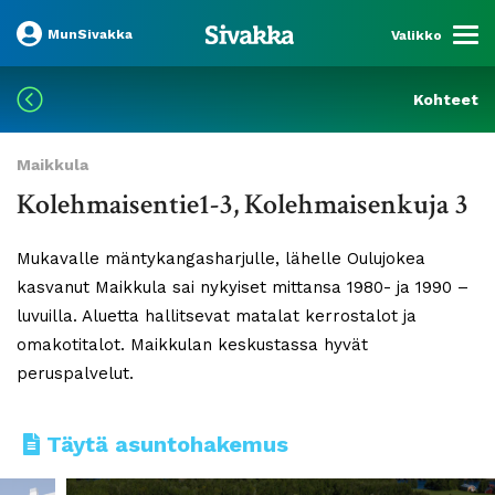
MunSivakka
Valikko
Kohteet
Maikkula
Kolehmaisentie1-3, Kolehmaisenkuja 3
Mukavalle mäntykangasharjulle, lähelle Oulujokea
kasvanut Maikkula sai nykyiset mittansa 1980- ja 1990 –
luvuilla. Aluetta hallitsevat matalat kerrostalot ja
omakotitalot. Maikkulan keskustassa hyvät
peruspalvelut.
Täytä asuntohakemus