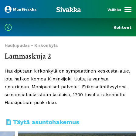
MunSivakka
Valikko
Kohteet
Haukipudas - Kirkonkylä
Lammaskuja 2
Haukiputaan kirkonkylä on sympaattinen keskusta-alue,
jota halkoo komea Kiiminkijoki. Uutta ja vanhaa
rintarinnan. Monipuoliset palvelut. Erikoisnähtävyytenä
seinämaalauksistaan kuuluisa, 1700-luvulla rakennettu
Haukiputaan puukirkko.
Täytä asuntohakemus