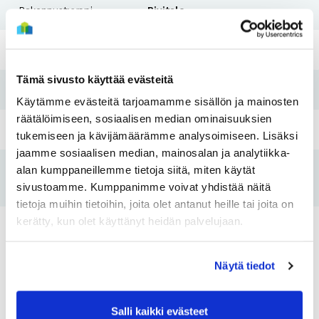
Rakennustyyppi
Rivitalo
Rakennusvuosi
1988
Tämä sivusto käyttää evästeitä
Pesutupa
Ei
Käytämme evästeitä tarjoamamme sisällön ja mainosten
räätälöimiseen, sosiaalisen median ominaisuuksien
Hissi
Ei
tukemiseen ja kävijämäärämme analysoimiseen. Lisäksi
jaamme sosiaalisen median, mainosalan ja analytiikka-
alan kumppaneillemme tietoja siitä, miten käytät
Tulo- ja
Kyllä
sivustoamme. Kumppanimme voivat yhdistää näitä
varallisuusraja
tietoja muihin tietoihin, joita olet antanut heille tai joita on
kerätty, kun olet käyttänyt heidän palvelujaan.
Asunnot
Näytä tiedot
Huoneistotyyppi:
2H+K+S
Huoneistotyy
Salli kaikki evästeet
2
Pinta-ala:
55,5m
Pinta-ala: