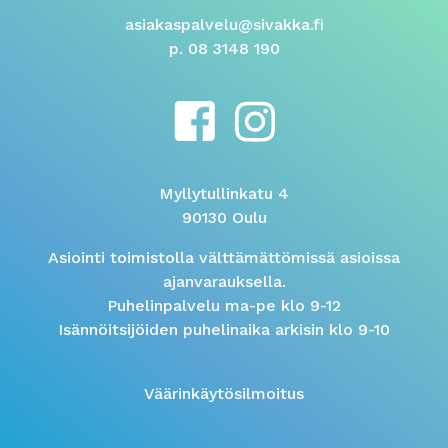
asiakaspalvelu@sivakka.fi
p. 08 3148 190
Myllytullinkatu 4
90130 Oulu
Asiointi toimistolla välttämättömissä asioissa
ajanvarauksella.
Puhelinpalvelu ma-pe klo 9-12
Isännöitsijöiden puhelinaika arkisin klo 9-10
Väärinkäytösilmoitus