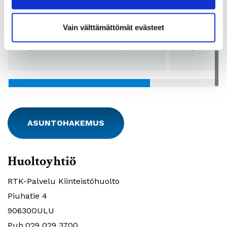
Vuokra:
636€
Vuokra:
Vain välttämättömät evästeet
Lkm:
8
Lkm:
Pohjakuvat:
Katso pohjakuvat
Pohjakuvat:
ASUNTOHAKEMUS
Huoltoyhtiö
RTK-Palvelu Kiinteistöhuolto
Piuhatie 4
90630OULU
Puh.029 029 3700