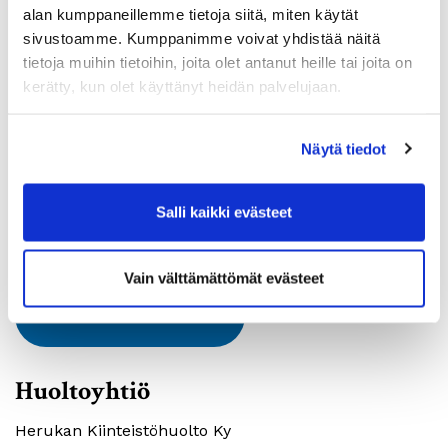
Asunnot
alan kumppaneillemme tietoja siitä, miten käytät
sivustoamme. Kumppanimme voivat yhdistää näitä
tietoja muihin tietoihin, joita olet antanut heille tai joita on
Huoneistotyyppi:
2H+K
kerätty, kun olet käyttänyt heidän palvelujaan.
2
Pinta-ala:
56m
Vuokra:
640€
Näytä tiedot
Lkm:
1
Salli kaikki evästeet
Vain välttämättömät evästeet
ASUNTOHAKEMUS
Huoltoyhtiö
Herukan Kiinteistöhuolto Ky