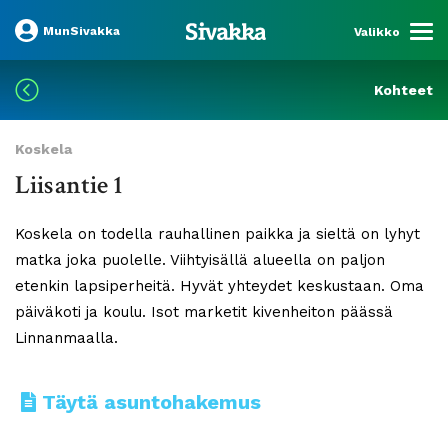
MunSivakka
Valikko
Kohteet
Koskela
Liisantie 1
Koskela on todella rauhallinen paikka ja sieltä on lyhyt
matka joka puolelle. Viihtyisällä alueella on paljon
etenkin lapsiperheitä. Hyvät yhteydet keskustaan. Oma
päiväkoti ja koulu. Isot marketit kivenheiton päässä
Linnanmaalla.
Täytä asuntohakemus