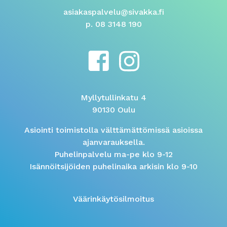
asiakaspalvelu@sivakka.fi
p. 08 3148 190
Myllytullinkatu 4
90130 Oulu
Asiointi toimistolla välttämättömissä asioissa
ajanvarauksella.
Puhelinpalvelu ma-pe klo 9-12
Isännöitsijöiden puhelinaika arkisin klo 9-10
Väärinkäytösilmoitus