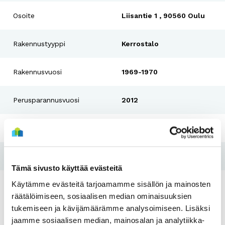
Osoite
Liisantie 1 , 90560 Oulu
Rakennustyyppi
Kerrostalo
Rakennusvuosi
1969-1970
Perusparannusvuosi
2012
Pesutupa
Ei
Hissi
Ei
Tämä sivusto käyttää evästeitä
Käytämme evästeitä tarjoamamme sisällön ja mainosten
Tulo- ja varallisuusraja
Kyllä
räätälöimiseen, sosiaalisen median ominaisuuksien
tukemiseen ja kävijämäärämme analysoimiseen. Lisäksi
jaamme sosiaalisen median, mainosalan ja analytiikka-