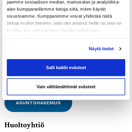
jaamme sosiaalisen median, mainosalan ja analytiikka-
Asunnot
alan kumppaneillemme tietoja siitä, miten käytät
sivustoamme. Kumppanimme voivat yhdistää näitä
tietoja muihin tietoihin, joita olet antanut heille tai joita on
kerätty, kun olet käyttänyt heidän palvelujaan.
Huoneistotyyppi:
1H+KK
2
Pinta-ala:
29m
Näytä tiedot
Vuokra:
435€
Lkm:
1
Salli kaikki evästeet
Vain välttämättömät evästeet
ASUNTOHAKEMUS
Huoltoyhtiö