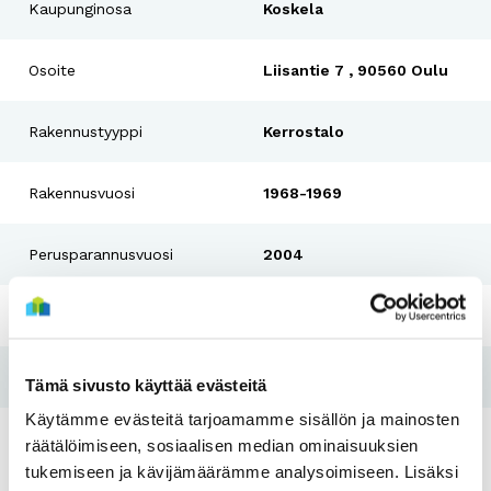
Kaupunginosa
Koskela
Osoite
Liisantie 7 , 90560 Oulu
Rakennustyyppi
Kerrostalo
Rakennusvuosi
1968-1969
Perusparannusvuosi
2004
Pesutupa
Kyllä
Hissi
Ei
Tämä sivusto käyttää evästeitä
Käytämme evästeitä tarjoamamme sisällön ja mainosten
Tulo- ja varallisuusraja
Kyllä
räätälöimiseen, sosiaalisen median ominaisuuksien
tukemiseen ja kävijämäärämme analysoimiseen. Lisäksi