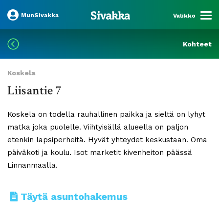
MunSivakka
Valikko
Kohteet
Koskela
Liisantie 7
Koskela on todella rauhallinen paikka ja sieltä on lyhyt
matka joka puolelle. Viihtyisällä alueella on paljon
etenkin lapsiperheitä. Hyvät yhteydet keskustaan. Oma
päiväkoti ja koulu. Isot marketit kivenheiton päässä
Linnanmaalla.
Täytä asuntohakemus