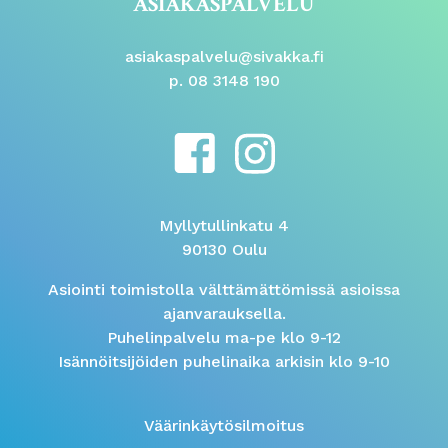
ASIAKASPALVELU
asiakaspalvelu@sivakka.fi
p. 08 3148 190
Myllytullinkatu 4
90130 Oulu
Asiointi toimistolla välttämättömissä asioissa
ajanvarauksella.
Puhelinpalvelu ma-pe klo 9-12
Isännöitsijöiden puhelinaika arkisin klo 9-10
Väärinkäytösilmoitus