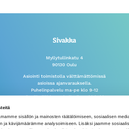
Myllytullinkatu 4
90130 Oulu
Asiointi toimistolla välttämättömissä
asioissa ajanvarauksella.
Puhelinpalvelu ma-pe klo 9-12
Isännöitsijöiden puhelinaika arkisin klo
9-10
teitä
mamme sisällön ja mainosten räätälöimiseen, sosiaalisen medi
Väärinkäytösilmoitus
n ja kävijämäärämme analysoimiseen. Lisäksi jaamme sosiaali