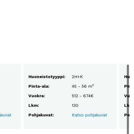
Huoneistotyyppi:
2H+K
Huon
2
Pinta-ala:
45 - 56 m
Pint
Vuokra:
512 - 674€
Vuok
Lkm:
130
Lkm
akuvat
Pohjakuvat:
Katso pohjakuvat
Pohj