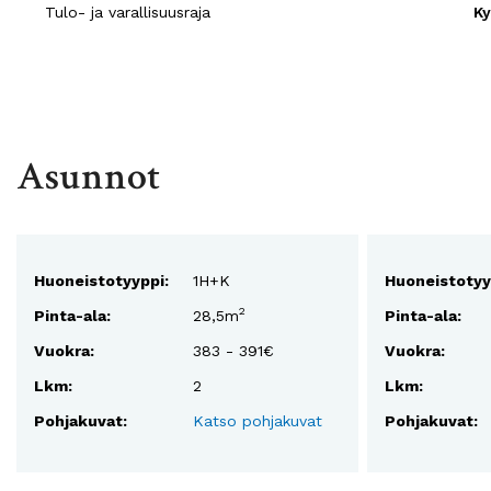
Tulo- ja varallisuusraja
Ky
Asunnot
Huoneistotyyppi:
1H+K
Huoneistotyy
2
Pinta-ala:
28,5m
Pinta-ala:
Vuokra:
383 - 391€
Vuokra:
Lkm:
2
Lkm:
Pohjakuvat:
Katso pohjakuvat
Pohjakuvat: