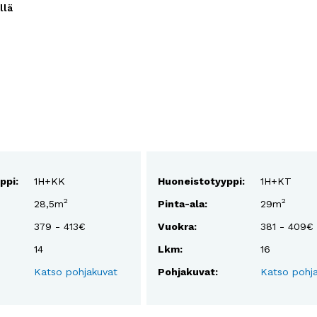
llä
ppi:
1H+KK
Huoneistotyyppi:
1H+KT
2
2
28,5m
Pinta-ala:
29m
379 - 413€
Vuokra:
381 - 409€
14
Lkm:
16
Katso pohjakuvat
Pohjakuvat:
Katso pohj