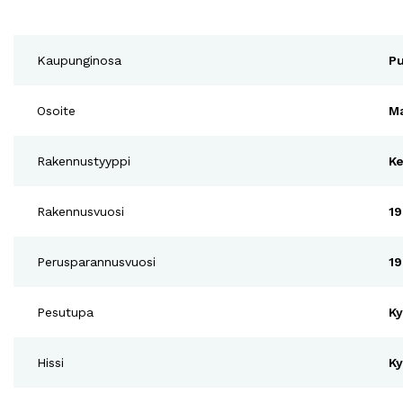
Kaupunginosa
Pu
Osoite
Ma
Rakennustyyppi
Ke
Rakennusvuosi
19
Perusparannusvuosi
19
Pesutupa
Ky
Hissi
Ky