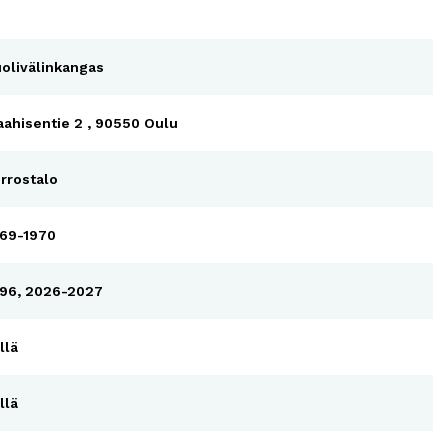
olivälinkangas
ahisentie 2 , 90550 Oulu
rrostalo
69-1970
96, 2026-2027
llä
llä