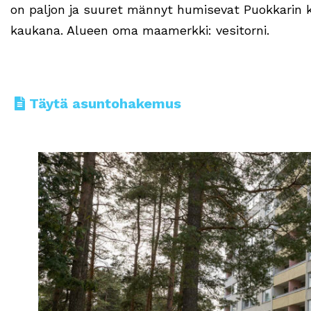
on paljon ja suuret männyt humisevat Puokkarin ke
kaukana. Alueen oma maamerkki: vesitorni.
Täytä asuntohakemus