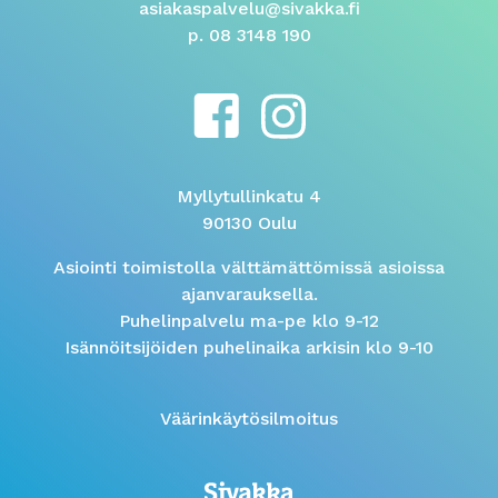
asiakaspalvelu@sivakka.fi
p. 08 3148 190
Myllytullinkatu 4
90130 Oulu
Asiointi toimistolla välttämättömissä asioissa
ajanvarauksella.
Puhelinpalvelu ma-pe klo 9-12
Isännöitsijöiden puhelinaika arkisin klo 9-10
Väärinkäytösilmoitus