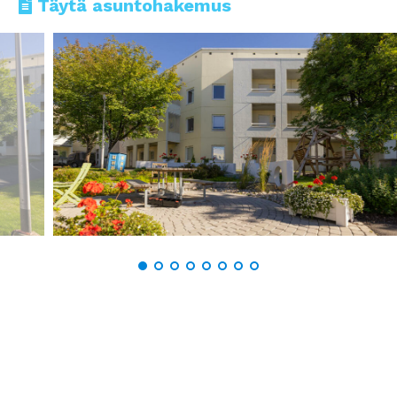
Täytä asuntohakemus