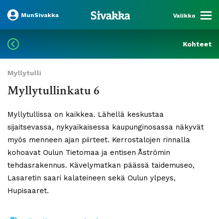
MunSivakka
Valikko
Kohteet
Myllytulli
Myllytullinkatu 6
Myllytullissa on kaikkea. Lähellä keskustaa
sijaitsevassa, nykyaikaisessa kaupunginosassa näkyvät
myös menneen ajan piirteet. Kerrostalojen rinnalla
kohoavat Oulun Tietomaa ja entisen Åströmin
tehdasrakennus. Kävelymatkan päässä taidemuseo,
Lasaretin saari kalateineen sekä Oulun ylpeys,
Hupisaaret.