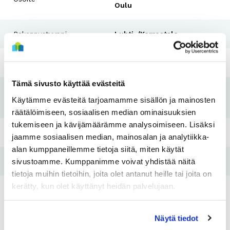
Oulu
Rakennustyyppi
Luhti-/Kerrostalo
Rakennusvuosi
1991
Tämä sivusto käyttää evästeitä
Koti kuntoon -
2014
Käytämme evästeitä tarjoamamme sisällön ja mainosten
remontti
räätälöimiseen, sosiaalisen median ominaisuuksien
tukemiseen ja kävijämäärämme analysoimiseen. Lisäksi
Pesutupa
Kyllä
jaamme sosiaalisen median, mainosalan ja analytiikka-
alan kumppaneillemme tietoja siitä, miten käytät
sivustoamme. Kumppanimme voivat yhdistää näitä
Hissi
Kyllä
tietoja muihin tietoihin, joita olet antanut heille tai joita on
kerätty, kun olet käyttänyt heidän palvelujaan.
Tulo- ja
Kyllä
varallisuusraja
Näytä tiedot