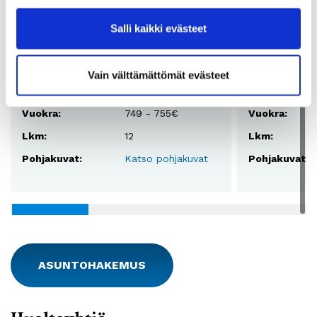
Asunnot
Salli kaikki evästeet
Huoneistotyyppi:
2H+K
Huoneistotyy
Vain välttämättömät evästeet
2
Pinta-ala:
55 - 55,5 m
Pinta-ala:
Vuokra:
749 - 755€
Vuokra:
Lkm:
12
Lkm:
Pohjakuvat:
Katso pohjakuvat
Pohjakuvat:
ASUNTOHAKEMUS