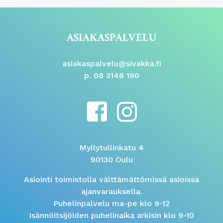
ASIAKASPALVELU
asiakaspalvelu@sivakka.fi
p. 08 3148 190
Myllytullinkatu 4
90130 Oulu
Asiointi toimistolla välttämättömissä asioissa
ajanvarauksella.
Puhelinpalvelu ma-pe klo 9-12
Isännöitsijöiden puhelinaika arkisin klo 9-10