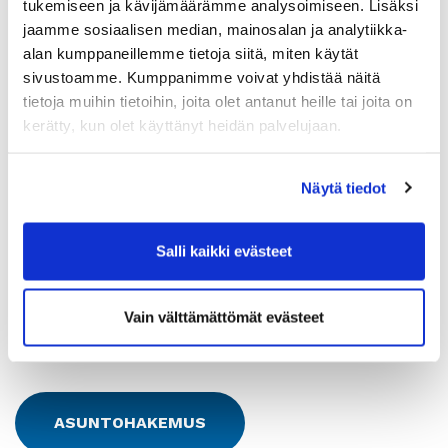
Tulo- ja
tukemiseen ja kävijämäärämme analysoimiseen. Lisäksi
Kyllä
varallisuusraja
jaamme sosiaalisen median, mainosalan ja analytiikka-
alan kumppaneillemme tietoja siitä, miten käytät
sivustoamme. Kumppanimme voivat yhdistää näitä
tietoja muihin tietoihin, joita olet antanut heille tai joita on
Asunnot
kerätty, kun olet käyttänyt heidän palvelujaan.
Huoneistotyyppi:
1H+KK
Näytä tiedot
2
Pinta-ala:
26,5m
Vuokra:
392€
Salli kaikki evästeet
Lkm:
1
Vain välttämättömät evästeet
ASUNTOHAKEMUS