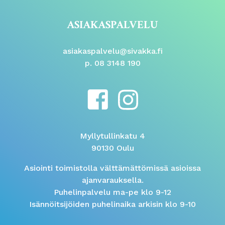
ASIAKASPALVELU
asiakaspalvelu@sivakka.fi
p. 08 3148 190
Myllytullinkatu 4
90130 Oulu
Asiointi toimistolla välttämättömissä asioissa
ajanvarauksella.
Puhelinpalvelu ma-pe klo 9-12
Isännöitsijöiden puhelinaika arkisin klo 9-10