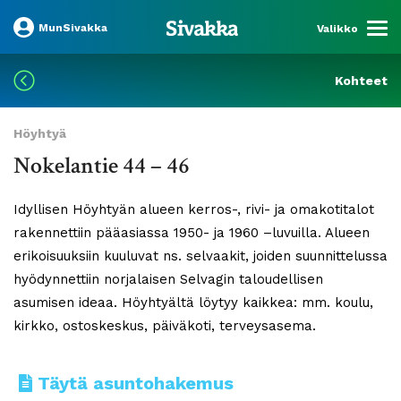
MunSivakka
Valikko
Kohteet
Höyhtyä
Nokelantie 44 – 46
Idyllisen Höyhtyän alueen kerros-, rivi- ja omakotitalot
rakennettiin pääasiassa 1950- ja 1960 –luvuilla. Alueen
erikoisuuksiin kuuluvat ns. selvaakit, joiden suunnittelussa
hyödynnettiin norjalaisen Selvagin taloudellisen
asumisen ideaa. Höyhtyältä löytyy kaikkea: mm. koulu,
kirkko, ostoskeskus, päiväkoti, terveysasema.
Täytä asuntohakemus