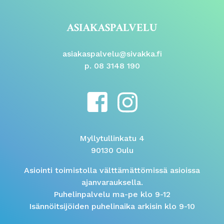
ASIAKASPALVELU
asiakaspalvelu@sivakka.fi
p. 08 3148 190
Myllytullinkatu 4
90130 Oulu
Asiointi toimistolla välttämättömissä asioissa
ajanvarauksella.
Puhelinpalvelu ma-pe klo 9-12
Isännöitsijöiden puhelinaika arkisin klo 9-10