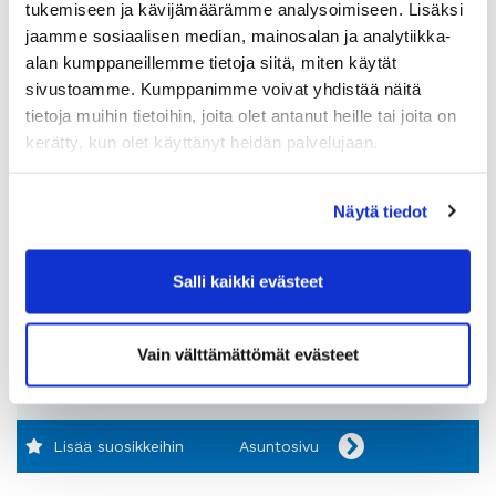
tukemiseen ja kävijämäärämme analysoimiseen. Lisäksi
jaamme sosiaalisen median, mainosalan ja analytiikka-
Huoneistotyyppi:
2H+K+S
alan kumppaneillemme tietoja siitä, miten käytät
sivustoamme. Kumppanimme voivat yhdistää näitä
2
Pinta-ala:
59m
tietoja muihin tietoihin, joita olet antanut heille tai joita on
Vuokra:
810€
kerätty, kun olet käyttänyt heidän palvelujaan.
Lisää suosikkeihin
Asuntosivu
Näytä tiedot
Salli kaikki evästeet
Huoneistotyyppi:
3H+K+S
2
Pinta-ala:
77,5m
Vain välttämättömät evästeet
Vuokra:
951€
Lisää suosikkeihin
Asuntosivu