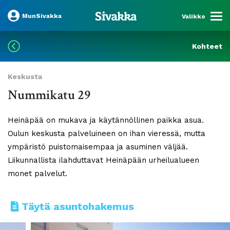
MunSivakka
Valikko
Kohteet
Keskusta
Nummikatu 29
Heinäpää on mukava ja käytännöllinen paikka asua.
Oulun keskusta palveluineen on ihan vieressä, mutta
ympäristö puistomaisempaa ja asuminen väljää.
Liikunnallista ilahduttavat Heinäpään urheilualueen
monet palvelut.
Täytä asuntohakemus