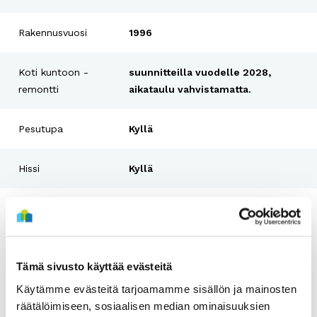
Rakennusvuosi
1996
Koti kuntoon -
suunnitteilla vuodelle 2028,
remontti
aikataulu vahvistamatta.
Pesutupa
Kyllä
Hissi
Kyllä
Tulo- ja
Ei
varallisuusraja
Tämä sivusto käyttää evästeitä
Käytämme evästeitä tarjoamamme sisällön ja mainosten
räätälöimiseen, sosiaalisen median ominaisuuksien
Vapautuvia asuntoja