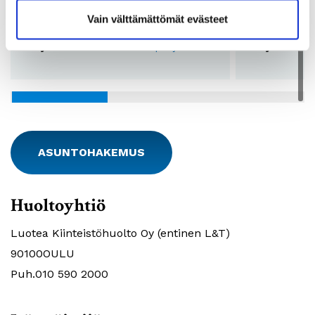
Vuokra:
519 - 535€
Vuokra:
Vain välttämättömät evästeet
Lkm:
7
Lkm:
Pohjakuvat:
Katso pohjakuvat
Pohjakuvat:
ASUNTOHAKEMUS
Huoltoyhtiö
Luotea Kiinteistöhuolto Oy (entinen L&T)
90100OULU
Puh.010 590 2000