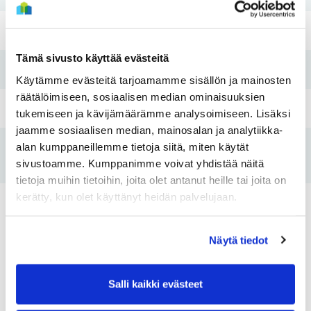
Rakennusvuosi
1997
Tämä sivusto käyttää evästeitä
Pesutupa
Kyllä
Käytämme evästeitä tarjoamamme sisällön ja mainosten
räätälöimiseen, sosiaalisen median ominaisuuksien
Hissi
Kyllä
tukemiseen ja kävijämäärämme analysoimiseen. Lisäksi
jaamme sosiaalisen median, mainosalan ja analytiikka-
alan kumppaneillemme tietoja siitä, miten käytät
Tulo- ja
Ei
sivustoamme. Kumppanimme voivat yhdistää näitä
varallisuusraja
tietoja muihin tietoihin, joita olet antanut heille tai joita on
kerätty, kun olet käyttänyt heidän palvelujaan.
Asunnot
Näytä tiedot
Huoneistotyyppi:
1H+KK+S
Huoneistotyy
Salli kaikki evästeet
2
Pinta-ala:
33m
Pinta-ala: