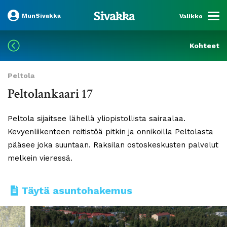
MunSivakka
Valikko
Kohteet
Peltola
Peltolankaari 17
Peltola sijaitsee lähellä yliopistollista sairaalaa.
Kevyenliikenteen reitistöä pitkin ja onnikoilla Peltolasta
pääsee joka suuntaan. Raksilan ostoskeskusten palvelut
melkein vieressä.
Täytä asuntohakemus