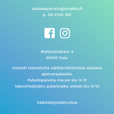
asiakaspalvelu@sivakka.fi
p. 08 3148 190
Myllytullinkatu 4
90130 Oulu
Asiointi toimistolla välttämättömissä asioissa
ajanvarauksella.
Puhelinpalvelu ma-pe klo 9-12
Isännöitsijöiden puhelinaika arkisin klo 9-10
Väärinkäytösilmoitus