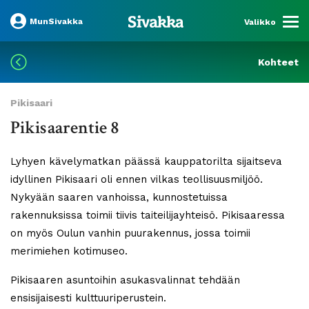
MunSivakka
Valikko
Kohteet
Pikisaari
Pikisaarentie 8
Lyhyen kävelymatkan päässä kauppatorilta sijaitseva
idyllinen Pikisaari oli ennen vilkas teollisuusmiljöö.
Nykyään saaren vanhoissa, kunnostetuissa
rakennuksissa toimii tiivis taiteilijayhteisö. Pikisaaressa
on myös Oulun vanhin puurakennus, jossa toimii
merimiehen kotimuseo.
Pikisaaren asuntoihin asukasvalinnat tehdään
ensisijaisesti kulttuuriperustein.