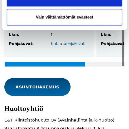
Huoneistotyyppi:
1H+TK
Huoneistotyy
2
Pinta-ala:
50,5m
Pinta-ala:
Vain välttämättömät evästeet
Vuokra:
809€
Vuokra:
Lkm:
1
Lkm:
Pohjakuvat:
Katso pohjakuvat
Pohjakuvat:
ASUNTOHAKEMUS
Huoltoyhtiö
L&T Kiinteistöhuolto Oy (Avainhallinta ja k-huolto)
Saaristonkatu 9 (Kauppakeskus Pekuri, 1. krs