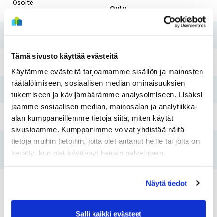
Osoite
Oulu
Rakennusvuosi
1940
Tämä sivusto käyttää evästeitä
Perusparannusvuosi
1996-2000
Käytämme evästeitä tarjoamamme sisällön ja mainosten
räätälöimiseen, sosiaalisen median ominaisuuksien
Pesutupa
Ei
tukemiseen ja kävijämäärämme analysoimiseen. Lisäksi
jaamme sosiaalisen median, mainosalan ja analytiikka-
Hissi
Ei
alan kumppaneillemme tietoja siitä, miten käytät
sivustoamme. Kumppanimme voivat yhdistää näitä
tietoja muihin tietoihin, joita olet antanut heille tai joita on
Tulo- ja
Kyllä
kerätty, kun olet käyttänyt heidän palvelujaan.
varallisuusraja
Näytä tiedot
Asunnot
Salli kaikki evästeet