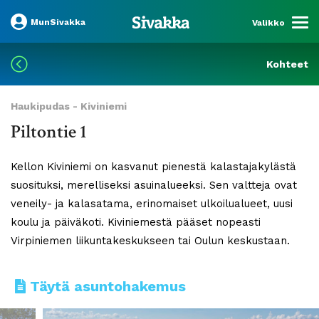
MunSivakka
Valikko
Kohteet
Haukipudas - Kiviniemi
Piltontie 1
Kellon Kiviniemi on kasvanut pienestä kalastajakylästä
suosituksi, merelliseksi asuinalueeksi. Sen valtteja ovat
veneily- ja kalasatama, erinomaiset ulkoilualueet, uusi
koulu ja päiväkoti. Kiviniemestä pääset nopeasti
Virpiniemen liikuntakeskukseen tai Oulun keskustaan.
Täytä asuntohakemus