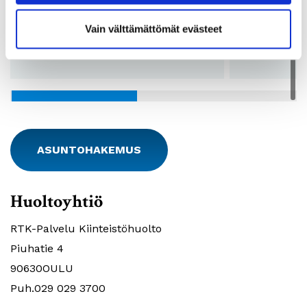
Vuokra:
642 - 649€
Vuokra:
Lkm:
4
Lkm:
Vain välttämättömät evästeet
Pohjakuvat:
Katso pohjakuvat
Pohjakuvat:
ASUNTOHAKEMUS
Huoltoyhtiö
RTK-Palvelu Kiinteistöhuolto
Piuhatie 4
90630OULU
Puh.029 029 3700