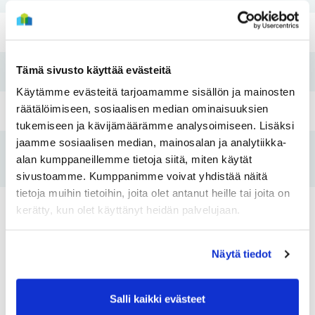
Rakennusvuosi
1995
Tämä sivusto käyttää evästeitä
Pesutupa
Ei
Käytämme evästeitä tarjoamamme sisällön ja mainosten
räätälöimiseen, sosiaalisen median ominaisuuksien
Hissi
Ei
tukemiseen ja kävijämäärämme analysoimiseen. Lisäksi
jaamme sosiaalisen median, mainosalan ja analytiikka-
Tulo- ja
alan kumppaneillemme tietoja siitä, miten käytät
Kyllä
varallisuusraja
sivustoamme. Kumppanimme voivat yhdistää näitä
tietoja muihin tietoihin, joita olet antanut heille tai joita on
kerätty, kun olet käyttänyt heidän palvelujaan.
Asunnot
Näytä tiedot
Huoneistotyyppi:
2H+K+S
Huoneistotyy
2
Pinta-ala:
54m
Pinta-ala:
Salli kaikki evästeet