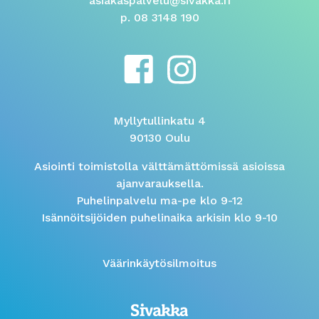
asiakaspalvelu@sivakka.fi
p. 08 3148 190
Myllytullinkatu 4
90130 Oulu
Asiointi toimistolla välttämättömissä asioissa
ajanvarauksella.
Puhelinpalvelu ma-pe klo 9-12
Isännöitsijöiden puhelinaika arkisin klo 9-10
Väärinkäytösilmoitus