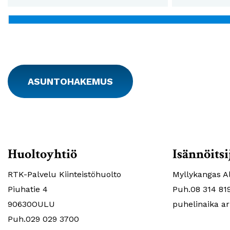
ASUNTOHAKEMUS
Huoltoyhtiö
Isännöitsi
RTK-Palvelu Kiinteistöhuolto
Myllykangas Al
Piuhatie 4
Puh.08 314 81
90630OULU
puhelinaika ar
Puh.029 029 3700