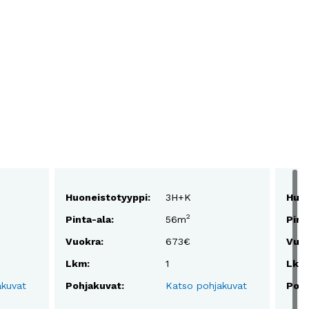
Huoneistotyyppi:
3H+K
Huon
2
Pinta-ala:
56m
Pint
Vuokra:
673€
Vuok
Lkm:
1
Lkm
akuvat
Pohjakuvat:
Katso pohjakuvat
Pohj