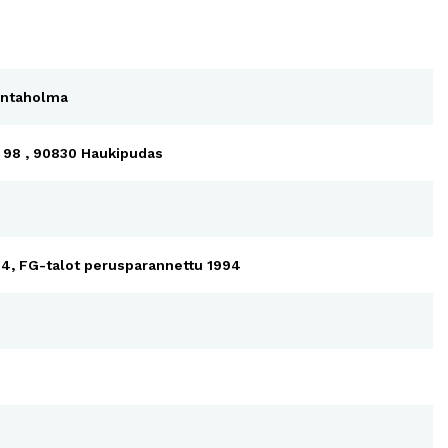
antaholma
 98 , 90830 Haukipudas
4, FG-talot perusparannettu 1994