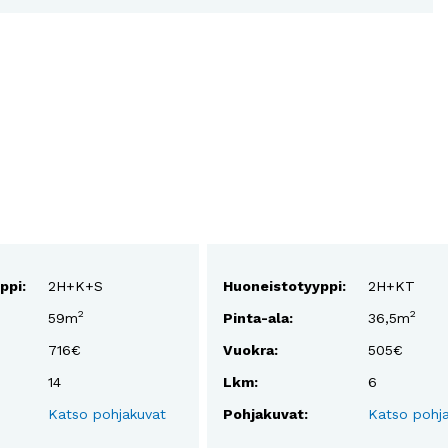
ppi:
2H+K+S
Huoneistotyyppi:
2H+KT
2
2
59m
Pinta-ala:
36,5m
716€
Vuokra:
505€
14
Lkm:
6
Katso pohjakuvat
Pohjakuvat:
Katso pohj