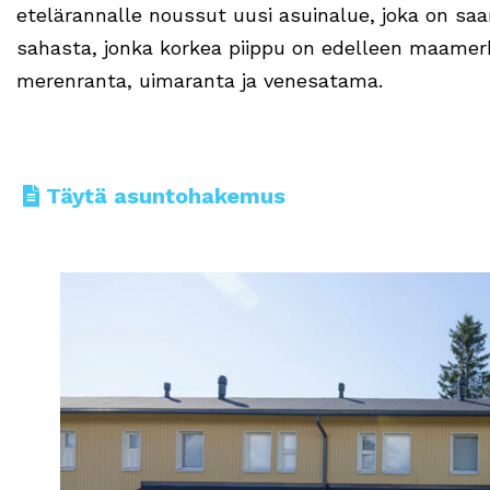
etelärannalle noussut uusi asuinalue, joka on sa
sahasta, jonka korkea piippu on edelleen maamer
merenranta, uimaranta ja venesatama.
Täytä asuntohakemus