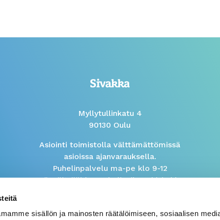
Myllytullinkatu 4
90130 Oulu
Asiointi toimistolla välttämättömissä
asioissa ajanvarauksella.
Puhelinpalvelu ma-pe klo 9-12
Isännöitsijöiden puhelinaika arkisin klo
9-10
teitä
mamme sisällön ja mainosten räätälöimiseen, sosiaalisen medi