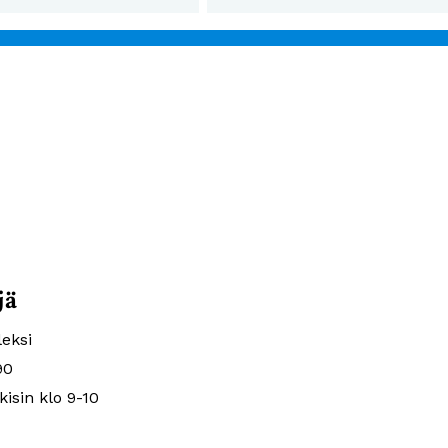
jä
eksi
90
kisin klo 9-10