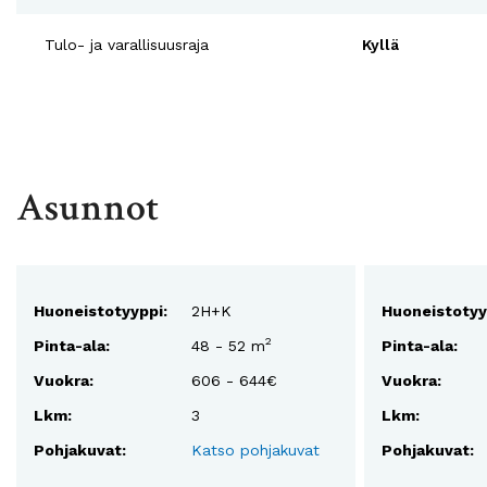
Tulo- ja varallisuusraja
Kyllä
Asunnot
Huoneistotyyppi:
2H+K
Huoneistotyy
2
Pinta-ala:
48 - 52 m
Pinta-ala:
Vuokra:
606 - 644€
Vuokra:
Lkm:
3
Lkm:
Pohjakuvat:
Katso pohjakuvat
Pohjakuvat: