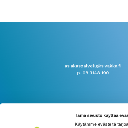
asiakaspalvelu@sivakka.fi
p. 08 3148 190
Tämä sivusto käyttää eväs
Käytämme evästeitä tarjoa