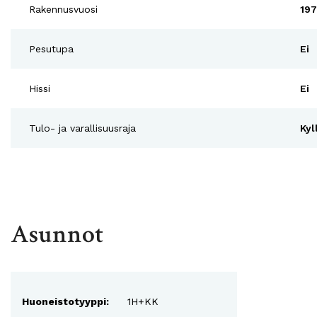
Rakennusvuosi
19
Pesutupa
Ei
Hissi
Ei
Tulo- ja varallisuusraja
Kyl
Asunnot
Huoneistotyyppi:
1H+KK