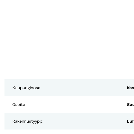
Kaupunginosa
Kos
Osoite
Sau
Rakennustyyppi
Luh