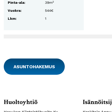
2
Pinta-ala:
39m
Vuokra:
544€
Lkm:
1
ASUNTOHAKEMUS
Huoltoyhtiö
Isännöitsi
Herukan Kiinteistöhuolto Ky
Keskitalo Annu