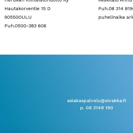
Hautakorventie 15 D
Puh.08 314 819
90550OULU
puhelinaika ark
Puh.0500-383 606
asiakaspalvelu@sivakka.fi
p. 08 3148 190