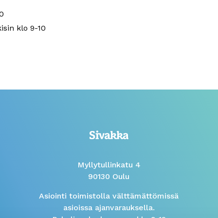
0
isin klo 9-10
Myllytullinkatu 4
90130 Oulu
Asiointi toimistolla välttämättömissä
asioissa ajanvarauksella.