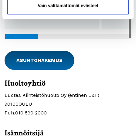
Lkm:
17
Lkm:
Vain välttämättömät evästeet
Pohjakuvat:
Katso pohjakuvat
Pohjakuvat:
ASUNTOHAKEMUS
Huoltoyhtiö
Luotea Kiinteistöhuolto Oy (entinen L&T)
90100OULU
Puh.010 590 2000
Isännöitsijä