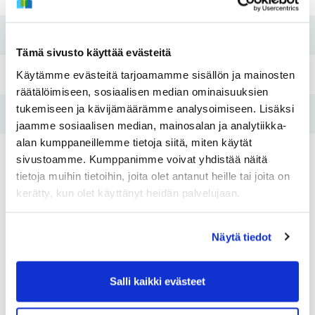
Koti kuntoon -remontti
2020-2021
Tämä sivusto käyttää evästeitä
Käytämme evästeitä tarjoamamme sisällön ja mainosten
Pesutupa
Kyllä
räätälöimiseen, sosiaalisen median ominaisuuksien
tukemiseen ja kävijämäärämme analysoimiseen. Lisäksi
Hissi
Kyllä
jaamme sosiaalisen median, mainosalan ja analytiikka-
alan kumppaneillemme tietoja siitä, miten käytät
Tulo- ja varallisuusraja
Kyllä
sivustoamme. Kumppanimme voivat yhdistää näitä
tietoja muihin tietoihin, joita olet antanut heille tai joita on
kerätty, kun olet käyttänyt heidän palvelujaan.
Asunnot
Näytä tiedot
Huoneistotyyppi:
2H+K+S
Huoneistotyy
2
Salli kaikki evästeet
Pinta-ala:
59 - 59,5 m
Pinta-ala:
Vuokra:
622 - 653€
Vuokra: