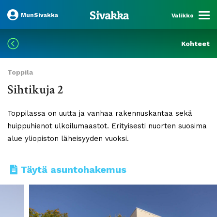
MunSivakka
Valikko
Kohteet
Toppila
Sihtikuja 2
Toppilassa on uutta ja vanhaa rakennuskantaa sekä
huippuhienot ulkoilumaastot. Erityisesti nuorten suosima
alue yliopiston läheisyyden vuoksi.
Täytä asuntohakemus