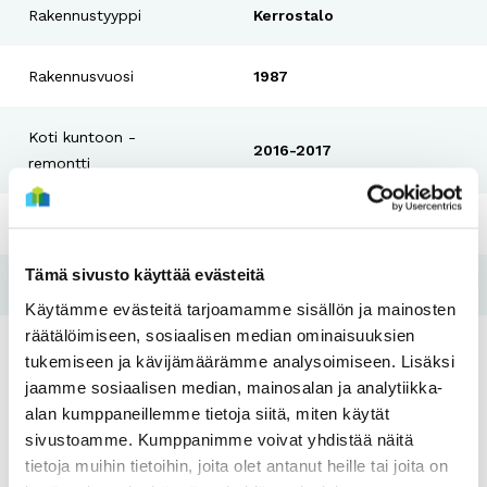
Rakennustyyppi
Kerrostalo
Rakennusvuosi
1987
Koti kuntoon -
2016-2017
remontti
Pesutupa
Kyllä
Tämä sivusto käyttää evästeitä
Hissi
Ei
Käytämme evästeitä tarjoamamme sisällön ja mainosten
räätälöimiseen, sosiaalisen median ominaisuuksien
Tulo- ja varallisuusraja
Kyllä
tukemiseen ja kävijämäärämme analysoimiseen. Lisäksi
jaamme sosiaalisen median, mainosalan ja analytiikka-
alan kumppaneillemme tietoja siitä, miten käytät
sivustoamme. Kumppanimme voivat yhdistää näitä
tietoja muihin tietoihin, joita olet antanut heille tai joita on
Vapautuvia asuntoja