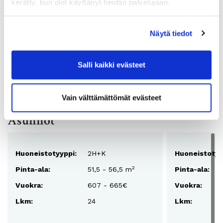
kerätty, kun olet käyttänyt heidän palvelujaan.
Huoneistotyyppi:
2H+K
Näytä tiedot
2
Pinta-ala:
56,5m
Vuokra:
652€
Salli kaikki evästeet
Lisää suosikkeihin
Asuntosivu
Vain välttämättömät evästeet
Asunnot
Huoneistotyyppi:
2H+K
Huoneistotyy
2
Pinta-ala:
51,5 - 56,5 m
Pinta-ala:
Vuokra:
607 - 665€
Vuokra:
Lkm:
24
Lkm: