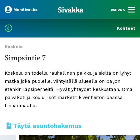
MunSivakka
Valikko
Kohteet
Koskela
Simpsintie 7
Koskela on todella rauhallinen paikka ja sieltä on lyhyt
matka joka puolelle. Viihtyisällä alueella on paljon
etenkin lapsiperheitä. Hyvät yhteydet keskustaan. Oma
päiväkoti ja koulu. Isot marketit kivenheiton päässä
Linnanmaalla.
Täytä asuntohakemus