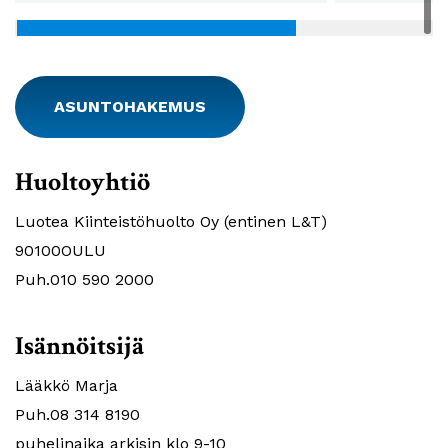
ASUNTOHAKEMUS
Huoltoyhtiö
Luotea Kiinteistöhuolto Oy (entinen L&T)
90100OULU
Puh.010 590 2000
Isännöitsijä
Lääkkö Marja
Puh.08 314 8190
puhelinaika arkisin klo 9-10