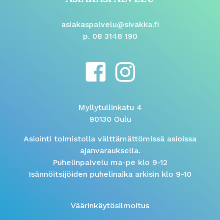
asiakaspalvelu@sivakka.fi
p. 08 3148 190
Myllytullinkatu 4
90130 Oulu
Asiointi toimistolla välttämättömissä asioissa
ajanvarauksella.
Puhelinpalvelu ma-pe klo 9-12
Isännöitsijöiden puhelinaika arkisin klo 9-10
Väärinkäytösilmoitus