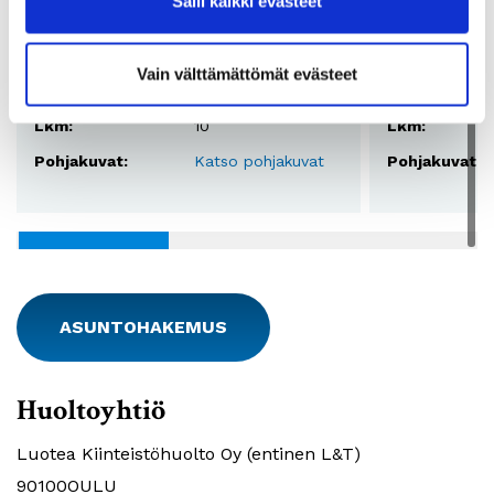
Salli kaikki evästeet
Huoneistotyyppi:
1H+K
Huoneistotyy
2
Pinta-ala:
38m
Pinta-ala:
Vain välttämättömät evästeet
Vuokra:
530 - 535€
Vuokra:
Lkm:
10
Lkm:
Pohjakuvat:
Katso pohjakuvat
Pohjakuvat:
ASUNTOHAKEMUS
Huoltoyhtiö
Luotea Kiinteistöhuolto Oy (entinen L&T)
90100OULU