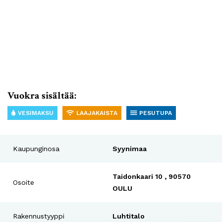
Vuokra sisältää:
VESIMAKSU
LAAJAKAISTA
PESUTUPA
Kaupunginosa
Syynimaa
Taidonkaari 10 , 90570
Osoite
OULU
Rakennustyyppi
Luhtitalo