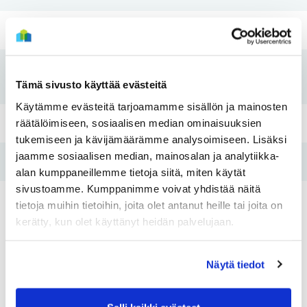
Rakennusvuosi
1987
Koti kuntoon -
2016
Tämä sivusto käyttää evästeitä
remontti
Käytämme evästeitä tarjoamamme sisällön ja mainosten
räätälöimiseen, sosiaalisen median ominaisuuksien
Pesutupa
Kyllä
tukemiseen ja kävijämäärämme analysoimiseen. Lisäksi
jaamme sosiaalisen median, mainosalan ja analytiikka-
Hissi
Ei
alan kumppaneillemme tietoja siitä, miten käytät
sivustoamme. Kumppanimme voivat yhdistää näitä
Tulo- ja
tietoja muihin tietoihin, joita olet antanut heille tai joita on
Ei
varallisuusraja
kerätty, kun olet käyttänyt heidän palvelujaan.
Näytä tiedot
Asunnot