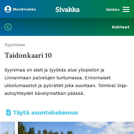
MunSivakka
Valikko
Kohteet
Syynimaa
Taidonkaari 10
Syynimaa on siisti ja tyylikäs alue yliopiston ja
Linnanmaan palvelujen tuntumassa. Erinomaiset
ulkoilumaastot ja pyörätiet joka suuntaan. Toimivat linja-
autoyhteydet kävelymatkan päässä.
Täytä asuntohakemus