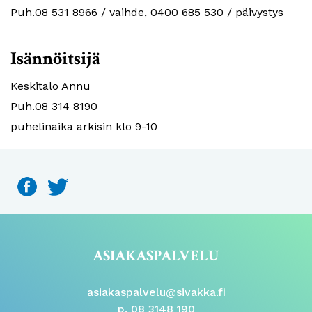
Puh.08 531 8966 / vaihde, 0400 685 530 / päivystys
Isännöitsijä
Keskitalo Annu
Puh.08 314 8190
puhelinaika arkisin klo 9-10
ASIAKASPALVELU
asiakaspalvelu@sivakka.fi
p. 08 3148 190