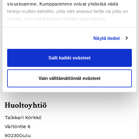
sivustoamme. Kumppanimme voivat yhdistää näitä
Huoneistotyyppi:
1H+KK
Huoneistotyy
tietoja muihin tietoihin, joita olet antanut heille tai joita on
2
Pinta-ala:
31m
Pinta-ala:
kerätty, kun olet käyttänyt heidän palvelujaan.
Vuokra:
459€
Vuokra:
Lkm:
1
Lkm:
Näytä tiedot
Salli kaikki evästeet
Vain välttämättömät evästeet
ASUNTOHAKEMUS
Huoltoyhtiö
Talkkari Körkkö
Värtöntie 6
90230Oulu