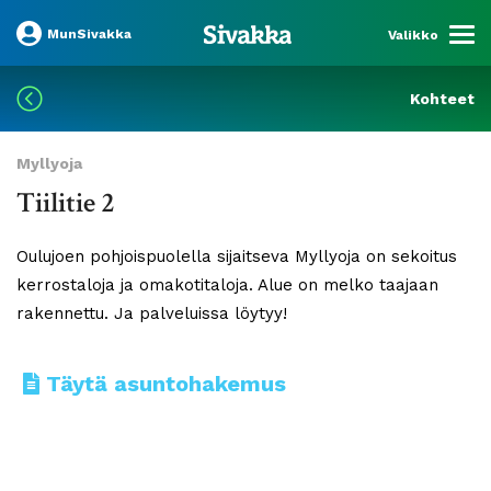
MunSivakka
Valikko
Kohteet
Myllyoja
Tiilitie 2
Oulujoen pohjoispuolella sijaitseva Myllyoja on sekoitus
kerrostaloja ja omakotitaloja. Alue on melko taajaan
rakennettu. Ja palveluissa löytyy!
Täytä asuntohakemus