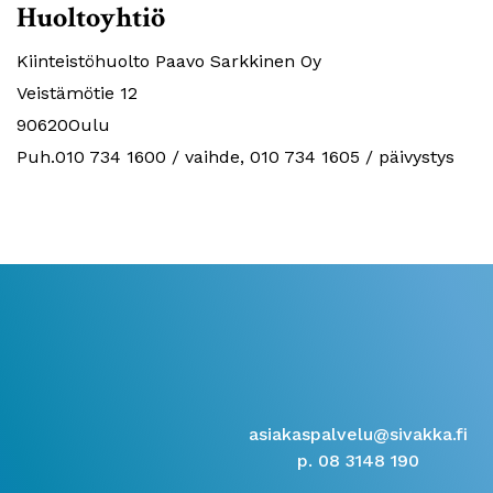
Huoltoyhtiö
Kiinteistöhuolto Paavo Sarkkinen Oy
Veistämötie 12
90620Oulu
Puh.010 734 1600 / vaihde, 010 734 1605 / päivystys
asiakaspalvelu@sivakka.fi
p. 08 3148 190