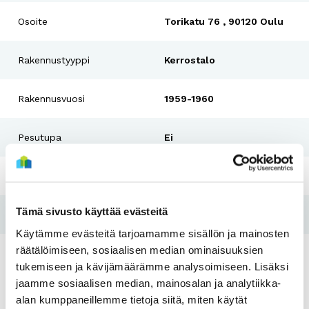
Osoite
Torikatu 76 , 90120 Oulu
Rakennustyyppi
Kerrostalo
Rakennusvuosi
1959-1960
Pesutupa
Ei
Hissi
Ei
Tämä sivusto käyttää evästeitä
Tulo- ja varallisuusraja
Kyllä
Käytämme evästeitä tarjoamamme sisällön ja mainosten
räätälöimiseen, sosiaalisen median ominaisuuksien
tukemiseen ja kävijämäärämme analysoimiseen. Lisäksi
Asunnot
jaamme sosiaalisen median, mainosalan ja analytiikka-
alan kumppaneillemme tietoja siitä, miten käytät