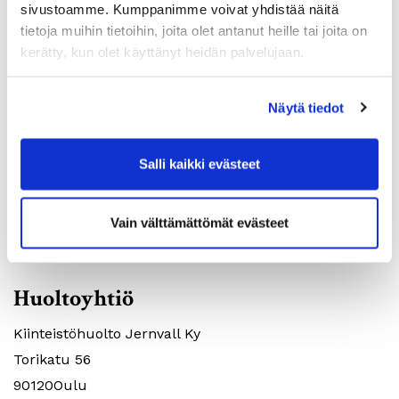
sivustoamme. Kumppanimme voivat yhdistää näitä
Huoneistotyyppi:
2H+KK
tietoja muihin tietoihin, joita olet antanut heille tai joita on
2
Pinta-ala:
40m
kerätty, kun olet käyttänyt heidän palvelujaan.
Vuokra:
572€
Lkm:
1
Näytä tiedot
Salli kaikki evästeet
Vain välttämättömät evästeet
ASUNTOHAKEMUS
Huoltoyhtiö
Kiinteistöhuolto Jernvall Ky
Torikatu 56
90120Oulu