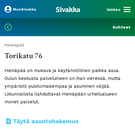
MunSivakka
Valikko
Kohteet
Heinäpää
Torikatu 76
Heinäpää on mukava ja käytännöllinen paikka asua.
Oulun keskusta palveluineen on ihan vieressä, mutta
ympäristö puistomaisempaa ja asuminen väljää.
Liikunnallista ilahduttavat Heinäpään urheilualueen
monet palvelut.
Täytä asuntohakemus