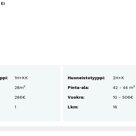
Ei
ppi:
1H+KK
Huoneistotyyppi:
2H+K
2
2
28m
Pinta-ala:
42 - 44 m
286€
Vuokra:
10 - 506€
1
Lkm:
16