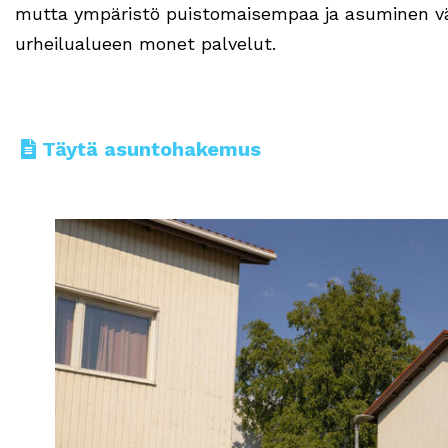
mutta ympäristö puistomaisempaa ja asuminen välj
urheilualueen monet palvelut.
Täytä asuntohakemus