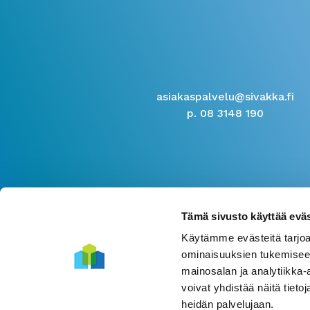
asiakaspalvelu@sivakka.fi
p. 08 3148 190
Tämä sivusto käyttää eväs
Käytämme evästeitä tarjoa
ominaisuuksien tukemisee
mainosalan ja analytiikka
voivat yhdistää näitä tietoja
heidän palvelujaan.