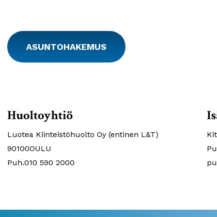
ASUNTOHAKEMUS
Huoltoyhtiö
I
Luotea Kiinteistöhuolto Oy (entinen L&T)
Ki
90100OULU
Pu
Puh.010 590 2000
pu