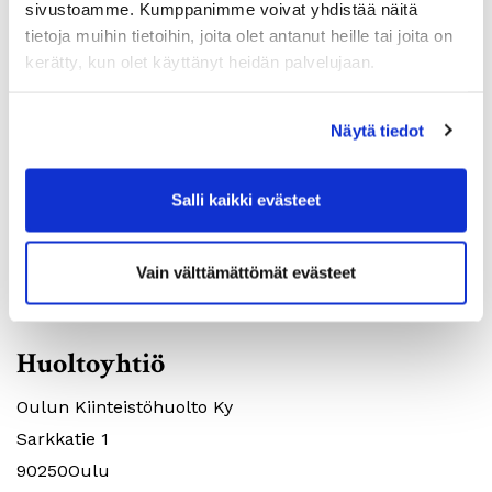
sivustoamme. Kumppanimme voivat yhdistää näitä
Huoneistotyyppi:
1H+KK
tietoja muihin tietoihin, joita olet antanut heille tai joita on
2
Pinta-ala:
36m
kerätty, kun olet käyttänyt heidän palvelujaan.
Vuokra:
486€
Lkm:
1
Näytä tiedot
Salli kaikki evästeet
Vain välttämättömät evästeet
ASUNTOHAKEMUS
Huoltoyhtiö
Oulun Kiinteistöhuolto Ky
Sarkkatie 1
90250Oulu