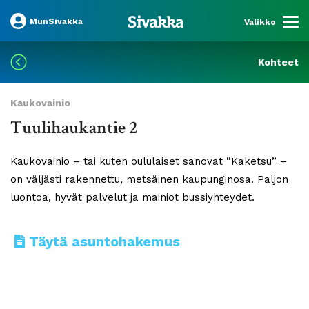
MunSivakka
Valikko
Kohteet
Kaukovainio
Tuulihaukantie 2
Kaukovainio – tai kuten oululaiset sanovat ”Kaketsu” –
on väljästi rakennettu, metsäinen kaupunginosa. Paljon
luontoa, hyvät palvelut ja mainiot bussiyhteydet.
Täytä asuntohakemus