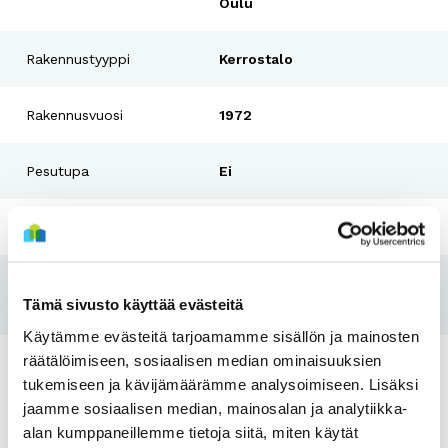
Oulu
Rakennustyyppi
Kerrostalo
Rakennusvuosi
1972
Pesutupa
Ei
Hissi
Kyllä
Tulo- ja
Kyllä
Tämä sivusto käyttää evästeitä
varallisuusraja
Käytämme evästeitä tarjoamamme sisällön ja mainosten
räätälöimiseen, sosiaalisen median ominaisuuksien
Asunnot
tukemiseen ja kävijämäärämme analysoimiseen. Lisäksi
jaamme sosiaalisen median, mainosalan ja analytiikka-
alan kumppaneillemme tietoja siitä, miten käytät