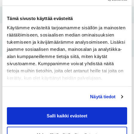
Pesutupa
Kyllä
Tämä sivusto käyttää evästeitä
Käytämme evästeitä tarjoamamme sisällön ja mainosten
Hissi
Ei
räätälöimiseen, sosiaalisen median ominaisuuksien
tukemiseen ja kävijämäärämme analysoimiseen. Lisäksi
Tulo- ja varallisuusraja
Kyllä
jaamme sosiaalisen median, mainosalan ja analytiikka-
alan kumppaneillemme tietoja siitä, miten käytät
sivustoamme. Kumppanimme voivat yhdistää näitä
tietoja muihin tietoihin, joita olet antanut heille tai joita on
Asunnot
kerätty, kun olet käyttänyt heidän palvelujaan.
Huoneistotyyppi:
2H+KT+S
Huoneistotyy
Näytä tiedot
2
Pinta-ala:
52,5m
Pinta-ala:
Vuokra:
680€
Vuokra:
Salli kaikki evästeet
Lkm:
3
Lkm:
Pohjakuvat:
Katso pohjakuvat
Pohjakuvat: