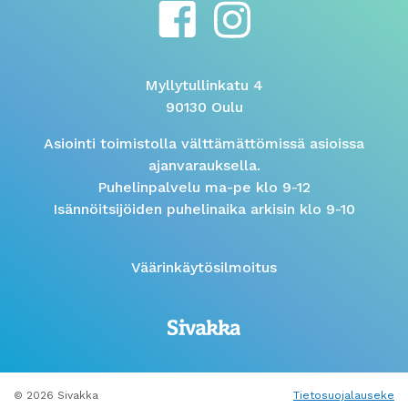
Myllytullinkatu 4
90130 Oulu
Asiointi toimistolla välttämättömissä asioissa
ajanvarauksella.
Puhelinpalvelu ma-pe klo 9-12
Isännöitsijöiden puhelinaika arkisin klo 9-10
Väärinkäytösilmoitus
© 2026 Sivakka
Tietosuojalauseke