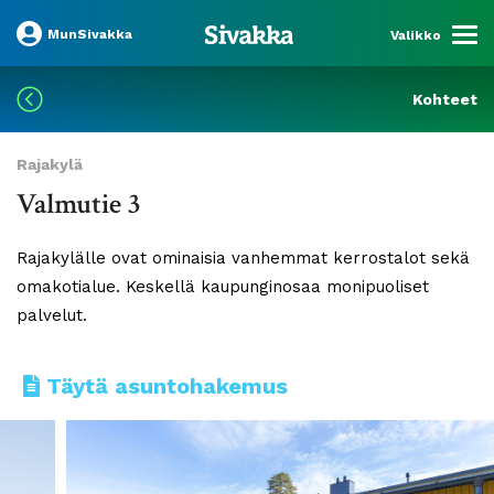
MunSivakka
Valikko
Kohteet
Rajakylä
Valmutie 3
Rajakylälle ovat ominaisia vanhemmat kerrostalot sekä
omakotialue. Keskellä kaupunginosaa monipuoliset
palvelut.
Täytä asuntohakemus