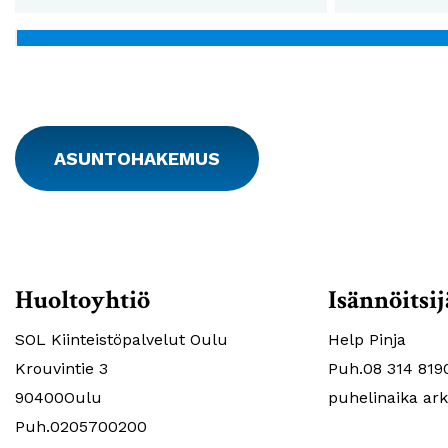
ASUNTOHAKEMUS
Huoltoyhtiö
Isännöitsij
SOL Kiinteistöpalvelut Oulu
Help Pinja
Krouvintie 3
Puh.08 314 819
90400Oulu
puhelinaika ark
Puh.0205700200