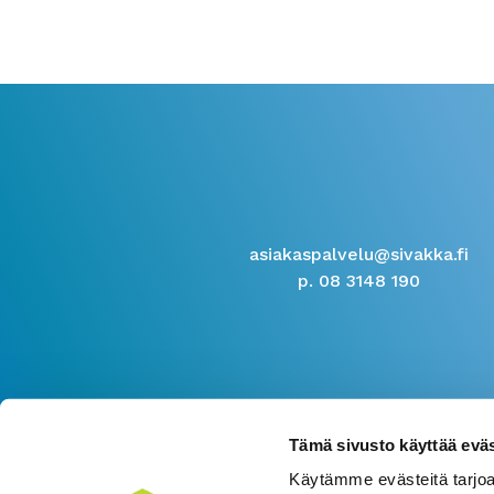
asiakaspalvelu@sivakka.fi
p. 08 3148 190
Tämä sivusto käyttää eväs
Käytämme evästeitä tarjoa