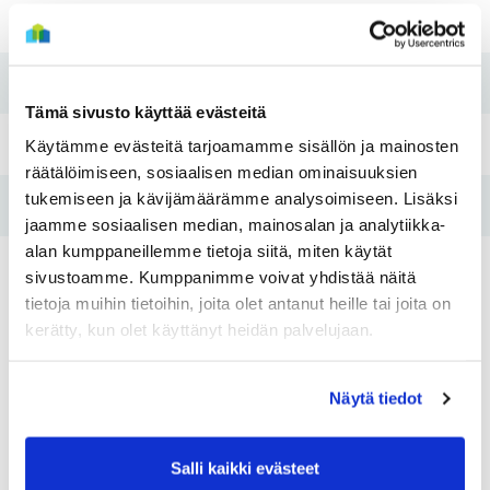
Rakennusvuosi
1992
Koti kuntoon -remontti
2019
Tämä sivusto käyttää evästeitä
Pesutupa
Kyllä
Käytämme evästeitä tarjoamamme sisällön ja mainosten
räätälöimiseen, sosiaalisen median ominaisuuksien
tukemiseen ja kävijämäärämme analysoimiseen. Lisäksi
Hissi
Ei
jaamme sosiaalisen median, mainosalan ja analytiikka-
alan kumppaneillemme tietoja siitä, miten käytät
Tulo- ja varallisuusraja
Kyllä
sivustoamme. Kumppanimme voivat yhdistää näitä
tietoja muihin tietoihin, joita olet antanut heille tai joita on
kerätty, kun olet käyttänyt heidän palvelujaan.
Asunnot
Näytä tiedot
Huoneistotyyppi:
2H+K
Huoneistotyy
2
Pinta-ala:
61,5m
Pinta-ala:
Salli kaikki evästeet