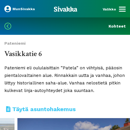
MunSivakka
Valikko
Kohteet
Pateniemi
Vasikkatie 6
Pateniemi eli oululaisittain ”Patela” on viihtyisä, pääosin
pientalovaltainen alue. Rinnakkain uutta ja vanhaa, johon
liittyy historiallinen saha-alue. Vanhaa nelostietä pitkin
kulkevat linja-autoyhteydet joka suuntaan.
Täytä asuntohakemus