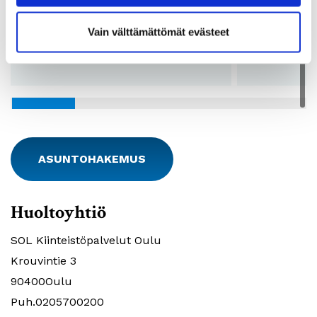
Vuokra:
682€
Vuokra:
Lkm:
9
Lkm:
Vain välttämättömät evästeet
Pohjakuvat:
Katso pohjakuvat
Pohjakuvat:
ASUNTOHAKEMUS
Huoltoyhtiö
SOL Kiinteistöpalvelut Oulu
Krouvintie 3
90400Oulu
Puh.0205700200