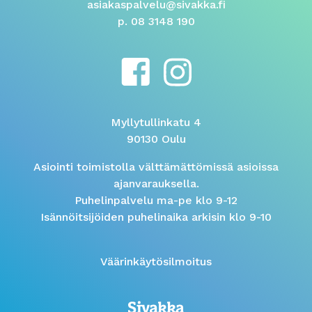
asiakaspalvelu@sivakka.fi
p. 08 3148 190
Myllytullinkatu 4
90130 Oulu
Asiointi toimistolla välttämättömissä asioissa
ajanvarauksella.
Puhelinpalvelu ma-pe klo 9-12
Isännöitsijöiden puhelinaika arkisin klo 9-10
Väärinkäytösilmoitus