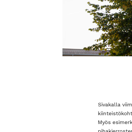
Sivakalla vii
kiinteistökoh
Myös esimerki
pihakierroste