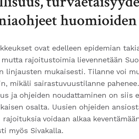
llisuus, turvaetäisyyde
niaohjeet huomioiden
kkeukset ovat edelleen epidemian taki
 mutta rajoitustoimia lievennetään Su
en linjausten mukaisesti. Tilanne voi m
in, mikäli sairastuvuustilanne pahenee
uus ja ohjeiden noudattaminen on siis 
okaisen osalta. Uusien ohjeiden ansiost
 rajoituksia voidaan alkaa keventämää
ti myös Sivakalla.