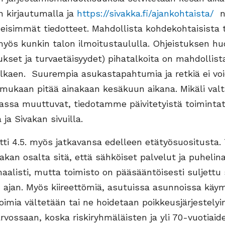
 kirjautumalla ja
https://sivakka.fi/ajankohtaista/
nä
eisimmät tiedotteet. Mahdollista kohdekohtaisista t
yös kunkin talon ilmoitustaululla. Ohjeistuksen hu
tukset ja turvaetäisyydet) pihatalkoita on mahdollista
lkaen. Suurempia asukastapahtumia ja retkiä ei voi
 mukaan pitää ainakaan kesäkuun aikana. Mikäli valt
iassa muuttuvat, tiedotamme päivitetyistä toiminta
 ja Sivakan sivuilla.
itti 4.5. myös jatkavansa edelleen etätyösuositusta
vakan osalta sitä, että sähköiset palvelut ja puhelina
aalisti, mutta toimisto on pääsääntöisesti suljettu
 ajan. Myös kiireettömiä, asutuissa asunnoissa käy
toimia vältetään tai ne hoidetaan poikkeusjärjestely
rvossaan, koska riskiryhmäläisten ja yli 70-vuotiaid