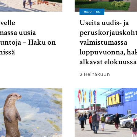
TIEDOTTEET
velle
Useita uudis- ja
massa uusia
peruskorjauskoht
suntoja – Haku on
valmistumassa
nissä
loppuvuonna, ha
alkavat elokuussa
2 Heinäkuun