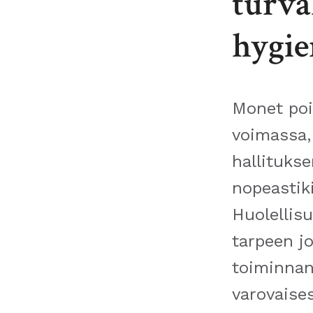
turva
hygie
Monet poi
voimassa,
hallituks
nopeastik
Huolellis
tarpeen j
toiminnan
varovaises