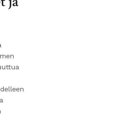
t ja
a
omen
uuttua
.
edelleen
a
n