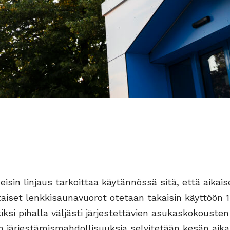
meisin linjaus tarkoittaa käytännössä sitä, että aika
taiset lenkkisaunavuorot otetaan takaisin käyttöön 1
ksi pihalla väljästi järjestettävien asukaskokousten
n järjestämismahdollisuuksia selvitetään kesän aika