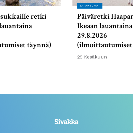
TAPAHTUMAT
sukkaille retki
Päiväretki Haapa
lauantaina
Ikeaan lauantaina
6
29.8.2026
utumiset täynnä)
(ilmoittautumiset
29 Kesäkuun