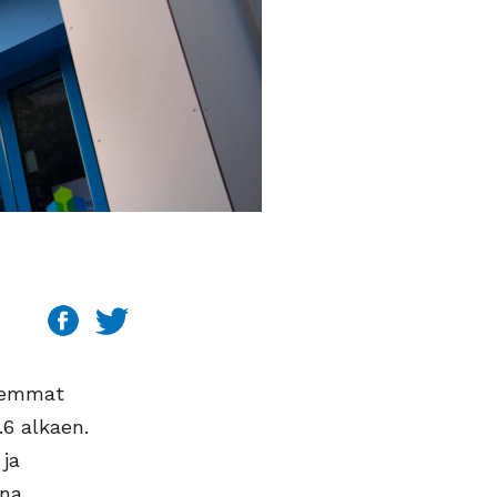
isemmat
.6 alkaen.
 ja
na.