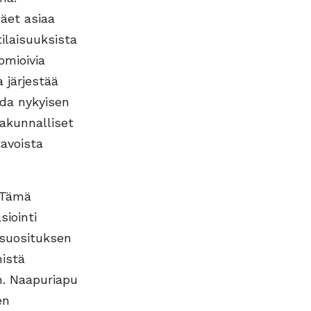
et asiaa
ilaisuuksista
omioivia
 järjestää
da nykyisen
akunnalliset
tavoista
. Tämä
siointi
 suosituksen
mistä
in. Naapuriapu
en