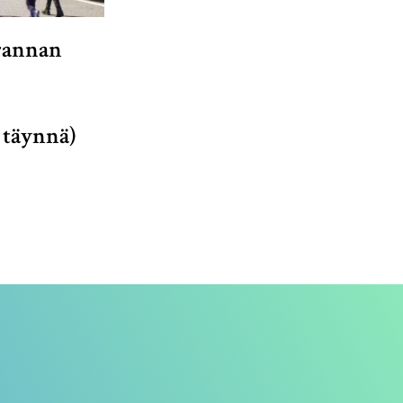
rannan
 täynnä)