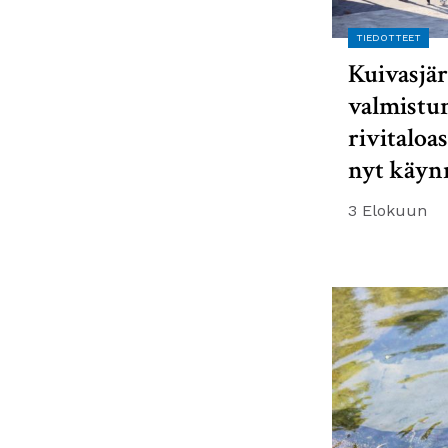
TIEDOTTEET
Kuivasjär
valmistu
rivitaloa
nyt käyn
3 Elokuun