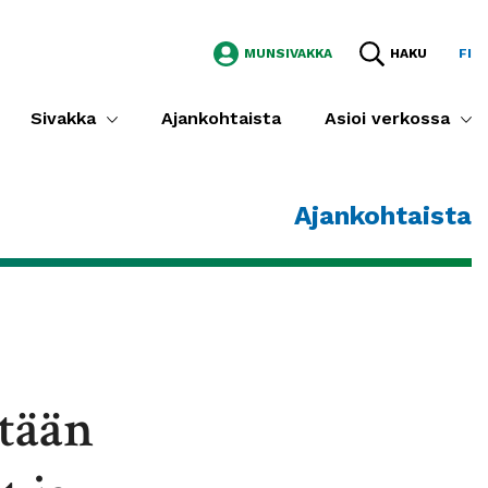
MUNSIVAKKA
HAKU
FI
Sivakka
Ajankohtaista
Asioi verkossa
Ajankohtaista
etään