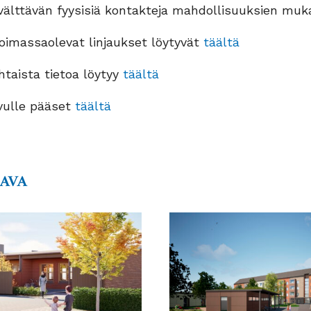
välttävän fyysisiä kontakteja mahdollisuuksien muk
oimassaolevat linjaukset löytyvät
täältä
taista tietoa löytyy
täältä
vulle pääset
täältä
AAVA