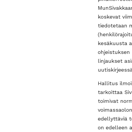
MunSivakkaan
koskevat viim
tiedotetaan m
(henkilörajoi
kesäkuusta a
ohjeistuksen
linjaukset as
uutiskirjeessä
Hallitus ilmo
tarkoittaa Si
toimivat norm
voimassaolon
edellyttäviä 
on edelleen a