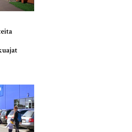
eita
kuajat