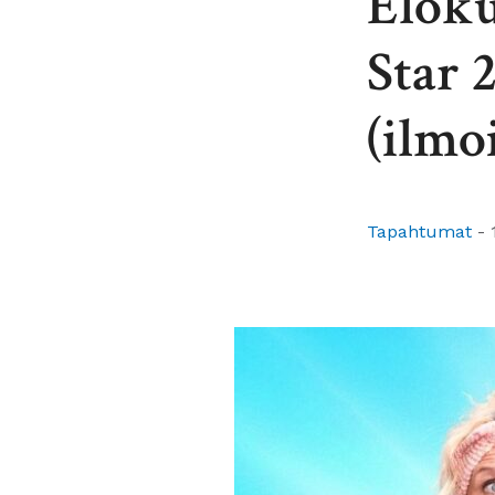
Eloku
Star 
(ilmo
Tapahtumat
-