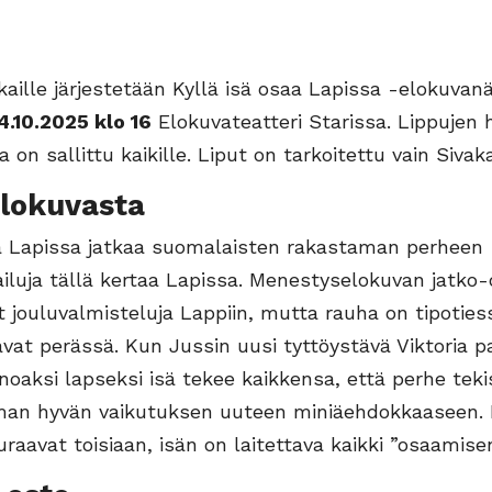
aille järjestetään Kyllä isä osaa Lapissa -elokuvan
4.10.2025 klo 16
Elokuvateatteri Starissa. Lippujen 
 on sallittu kaikille. Liput on tarkoitettu vain Sivak
elokuvasta
aa Lapissa jatkaa suomalaisten rakastaman perheen
iluja tällä kertaa Lapissa. Menestyselokuvan jatko-
t jouluvalmisteluja Lappiin, mutta rauha on tipotie
vat perässä. Kun Jussin uusi tyttöystävä Viktoria p
inoaksi lapseksi isä tekee kaikkensa, että perhe teki
an hyvän vaikutuksen uuteen miniäehdokkaaseen.
uraavat toisiaan, isän on laitettava kaikki ”osaamisen