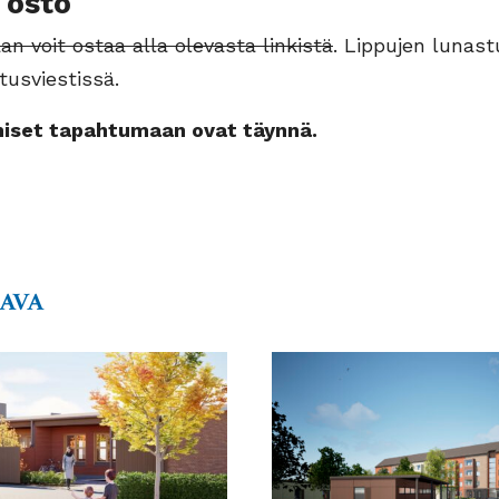
 osto
an voit ostaa alla olevasta linkistä
. Lippujen lunas
tusviestissä.
miset tapahtumaan ovat täynnä.
AAVA