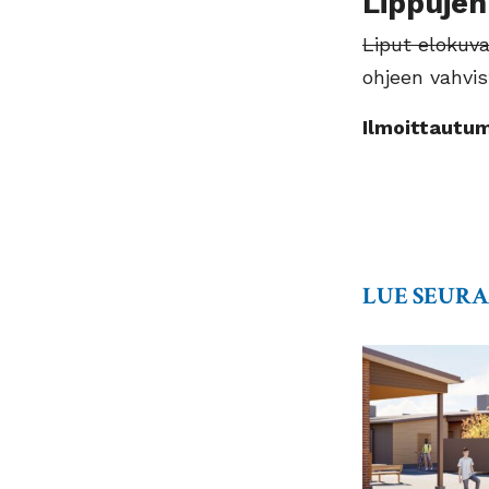
Lippujen
Liput elokuva
ohjeen vahvis
Ilmoittautu
LUE SEUR