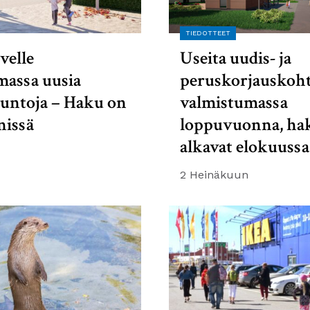
TIEDOTTEET
velle
Useita uudis- ja
massa uusia
peruskorjauskoht
suntoja – Haku on
valmistumassa
nissä
loppuvuonna, ha
alkavat elokuussa
2 Heinäkuun