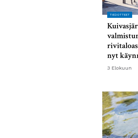
TIEDOTTEET
Kuivasjär
valmistu
rivitaloa
nyt käyn
3 Elokuun