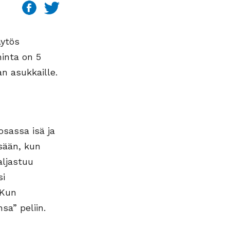
äytös
hinta on 5
an asukkaille.
osassa isä ja
ssään, kun
aljastuu
si
 Kun
sa” peliin.