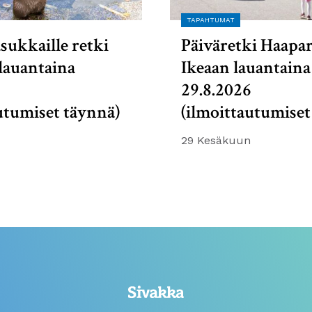
TAPAHTUMAT
sukkaille retki
Päiväretki Haapa
lauantaina
Ikeaan lauantaina
6
29.8.2026
utumiset täynnä)
(ilmoittautumiset
29 Kesäkuun