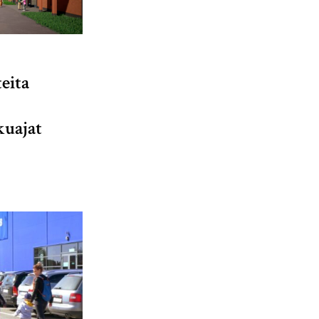
eita
kuajat