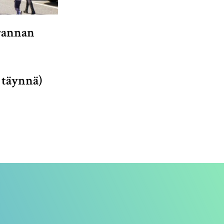
rannan
 täynnä)