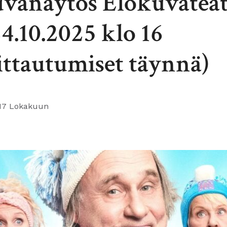
vanäytös Elokuvateat
24.10.2025 klo 16
ittautumiset täynnä)
17 Lokakuun