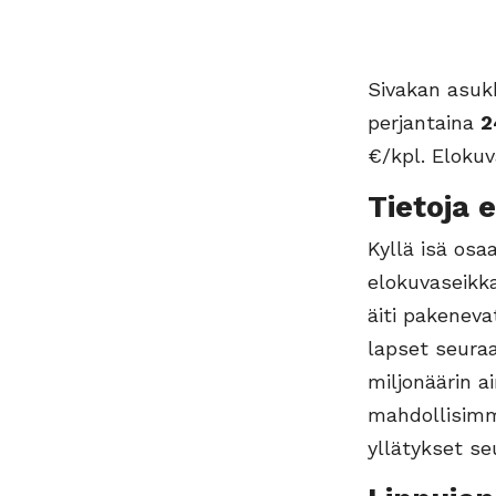
Sivakan asukk
perjantaina
2
€/kpl. Elokuva
Tietoja 
Kyllä isä os
elokuvaseikka
äiti pakeneva
lapset seuraa
miljonäärin a
mahdollisimm
yllätykset se