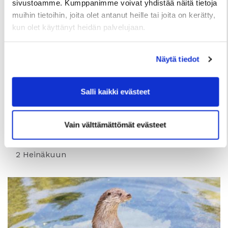
sivustoamme. Kumppanimme voivat yhdistää näitä tietoja
muihin tietoihin, joita olet antanut heille tai joita on kerätty,
kun olet käyttänyt heidän palvelujaan.
Näytä tiedot
TIEDOTTEET
Salli kaikki evästeet
Useita uudis- ja peruskorjauskohteita
valmistumassa loppuvuonna, hakuajat alkavat
Vain välttämättömät evästeet
elokuussa
2 Heinäkuun