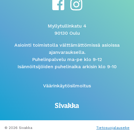
Myllytullinkatu 4
90130 Oulu
Asiointi toimistolla välttämättömissä asioissa
ajanvarauksella.
Puhelinpalvelu ma-pe klo 9-12
Isännöitsijöiden puhelinaika arkisin klo 9-10
Väärinkäytösilmoitus
© 2026 Sivakka
Tietosuojalauseke