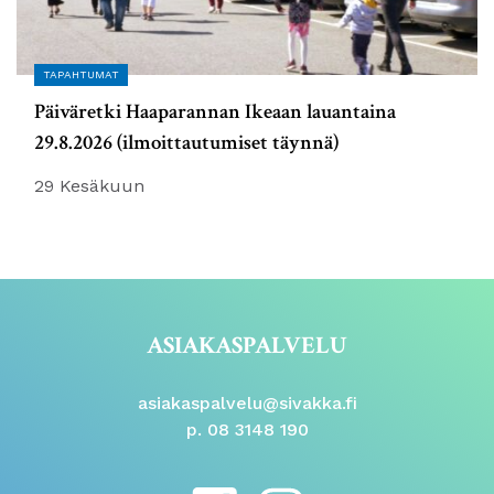
TAPAHTUMAT
Päiväretki Haaparannan Ikeaan lauantaina
29.8.2026 (ilmoittautumiset täynnä)
29 Kesäkuun
ASIAKASPALVELU
asiakaspalvelu@sivakka.fi
p. 08 3148 190