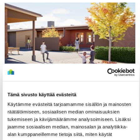
TIEDOTTEET
Kuivasjärvelle valmistumassa uusia
rivitaloasuntoja – Haku on nyt käynnissä
Tämä sivusto käyttää evästeitä
Käytämme evästeitä tarjoamamme sisällön ja mainosten
3 Elokuun
räätälöimiseen, sosiaalisen median ominaisuuksien
tukemiseen ja kävijämäärämme analysoimiseen. Lisäksi
jaamme sosiaalisen median, mainosalan ja analytiikka-
alan kumppaneillemme tietoja siitä, miten käytät