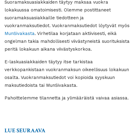
Suoramaksuasiakkaiden täytyy maksaa vuokra
lokakuussa omatoimisesti. Olemme postittaneet
suoramaksuasiakkaille tiedotteen ja
vuokranmaksutiedot. Vuokranmaksutiedot löytyvät myös
MunSivakasta
. Virhetilaa korjataan aktiivisesti, eikä
ongelman takia mahdollisesti viivästyneistä suorituksista
peritä lokakuun aikana viivästyskorkoa.
E-laskuasiakkaiden täytyy itse tarkistaa
verkkopankistaan vuokranmaksun oikeellisuus lokakuun
osalta. Vuokranmaksutiedot voi kopioida syyskuun
maksutiedoista tai MunSivakasta.
Pahoittelemme tilannetta ja ylimääräistä vaivaa asiassa.
LUE SEURAAVA