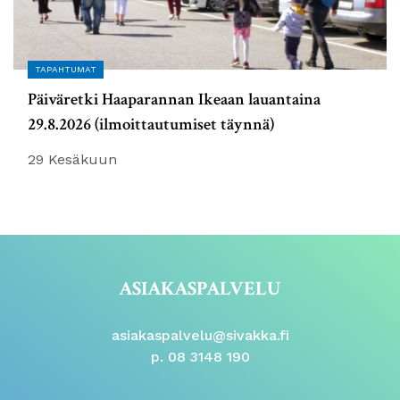
TAPAHTUMAT
Päiväretki Haaparannan Ikeaan lauantaina
29.8.2026 (ilmoittautumiset täynnä)
29 Kesäkuun
ASIAKASPALVELU
asiakaspalvelu@sivakka.fi
p. 08 3148 190