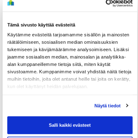
Tämä sivusto käyttää evästeitä
Käytämme evästeitä tarjoamamme sisällön ja mainosten
räätälöimiseen, sosiaalisen median ominaisuuksien
tukemiseen ja kävijämäärämme analysoimiseen. Lisäksi
jaamme sosiaalisen median, mainosalan ja analytiikka-
TIEDOTTEET
alan kumppaneillemme tietoja siitä, miten käytät
Useita uudis- ja peruskorjauskohteita
sivustoamme. Kumppanimme voivat yhdistää näitä tietoja
valmistumassa loppuvuonna, hakuajat alkavat
muihin tietoihin, joita olet antanut heille tai joita on kerätty,
elokuussa
kun olet käyttänyt heidän palvelujaan.
2 Heinäkuun
Näytä tiedot
Salli kaikki evästeet