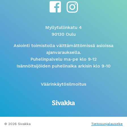
Myllytullinkatu 4
90130 Oulu
Asiointi toimistolla välttämättömissä asioissa
ajanvarauksella.
Puhelinpalvelu ma-pe klo 9-12
Isännöitsijöiden puhelinaika arkisin klo 9-10
Väärinkäytösilmoitus
© 2026 Sivakka
Tietosuojalauseke