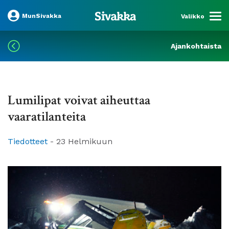
MunSivakka
Valikko
Ajankohtaista
Lumilipat voivat aiheuttaa
vaaratilanteita
Tiedotteet
-
23 Helmikuun