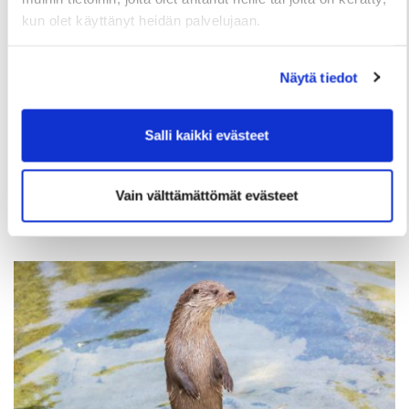
kun olet käyttänyt heidän palvelujaan.
Näytä tiedot
TIEDOTTEET
Useita uudis- ja peruskorjauskohteita
Salli kaikki evästeet
valmistumassa loppuvuonna, hakuajat alkavat
elokuussa
Vain välttämättömät evästeet
2 Heinäkuun