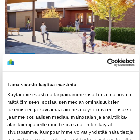
TIEDOTTEET
Kuivasjärvelle valmistumassa uusia
rivitaloasuntoja – Haku on nyt käynnissä
Tämä sivusto käyttää evästeitä
3 Elokuun
Käytämme evästeitä tarjoamamme sisällön ja mainosten
räätälöimiseen, sosiaalisen median ominaisuuksien
tukemiseen ja kävijämäärämme analysoimiseen. Lisäksi
jaamme sosiaalisen median, mainosalan ja analytiikka-
alan kumppaneillemme tietoja siitä, miten käytät
sivustoamme. Kumppanimme voivat yhdistää näitä tietoja
muihin tietoihin, joita olet antanut heille tai joita on kerätty,