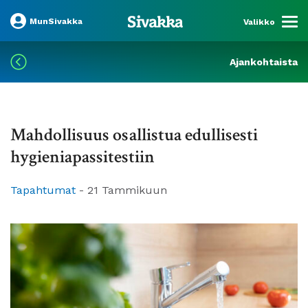
MunSivakka
Valikko
Ajankohtaista
Mahdollisuus osallistua edullisesti
hygieniapassitestiin
Tapahtumat
-
21 Tammikuun