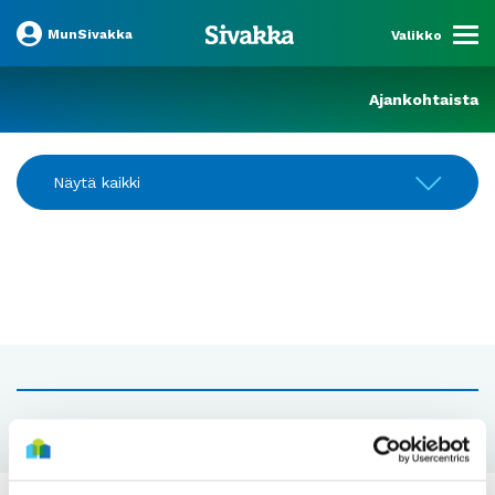
MunSivakka
Valikko
Ajankohtaista
Näytä kaikki