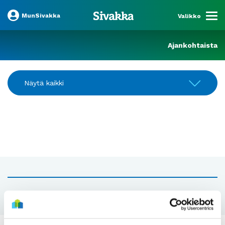
MunSivakka
Valikko
Ajankohtaista
Näytä kaikki