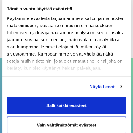
Arkistot
Tämä sivusto käyttää evästeitä
Käytämme evästeitä tarjoamamme sisällön ja mainosten
elokuu 2026
räätälöimiseen, sosiaalisen median ominaisuuksien
heinäkuu 2026
tukemiseen ja kävijämäärämme analysoimiseen. Lisäksi
jaamme sosiaalisen median, mainosalan ja analytiikka-
kesäkuu 2026
alan kumppaneillemme tietoja siitä, miten käytät
sivustoamme. Kumppanimme voivat yhdistää näitä
tietoja muihin tietoihin, joita olet antanut heille tai joita on
kerätty, kun olet käyttänyt heidän palvelujaan.
ASIAKASPALVELU
Näytä tiedot
asiakaspalvelu@sivakka.fi
p. 08 3148 190
Salli kaikki evästeet
Vain välttämättömät evästeet