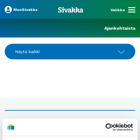
MunSivakka
Valikko
Ajankohtaista
Näytä kaikki