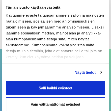
Arkistot
Tämä sivusto käyttää evästeitä
Käytämme evästeitä tarjoamamme sisällön ja mainosten
elokuu 2026
räätälöimiseen, sosiaalisen median ominaisuuksien
heinäkuu 2026
tukemiseen ja kävijämäärämme analysoimiseen. Lisäksi
jaamme sosiaalisen median, mainosalan ja analytiikka-
kesäkuu 2026
alan kumppaneillemme tietoja siitä, miten käytät
sivustoamme. Kumppanimme voivat yhdistää näitä
tietoja muihin tietoihin, joita olet antanut heille tai joita on
kerätty, kun olet käyttänyt heidän palvelujaan.
ASIAKASPALVELU
Näytä tiedot
asiakaspalvelu@sivakka.fi
p. 08 3148 190
Salli kaikki evästeet
Vain välttämättömät evästeet