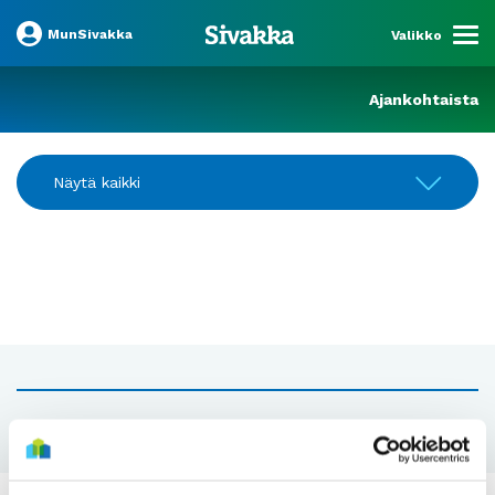
MunSivakka
Valikko
Ajankohtaista
Näytä kaikki