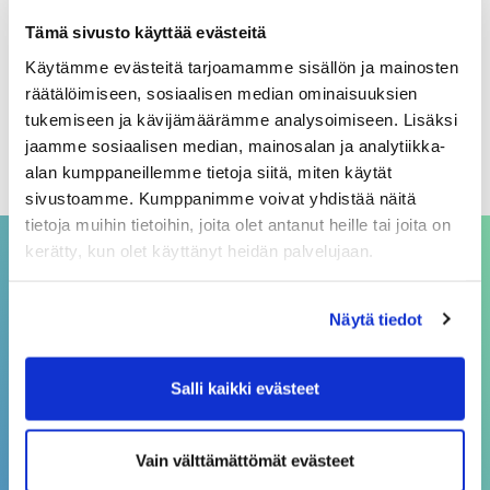
Arkistot
Tämä sivusto käyttää evästeitä
Käytämme evästeitä tarjoamamme sisällön ja mainosten
elokuu 2026
räätälöimiseen, sosiaalisen median ominaisuuksien
heinäkuu 2026
tukemiseen ja kävijämäärämme analysoimiseen. Lisäksi
jaamme sosiaalisen median, mainosalan ja analytiikka-
kesäkuu 2026
alan kumppaneillemme tietoja siitä, miten käytät
sivustoamme. Kumppanimme voivat yhdistää näitä
tietoja muihin tietoihin, joita olet antanut heille tai joita on
kerätty, kun olet käyttänyt heidän palvelujaan.
ASIAKASPALVELU
Näytä tiedot
asiakaspalvelu@sivakka.fi
p. 08 3148 190
Salli kaikki evästeet
Vain välttämättömät evästeet