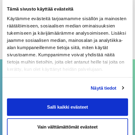
Arkistot
Tämä sivusto käyttää evästeitä
Käytämme evästeitä tarjoamamme sisällön ja mainosten
elokuu 2026
räätälöimiseen, sosiaalisen median ominaisuuksien
heinäkuu 2026
tukemiseen ja kävijämäärämme analysoimiseen. Lisäksi
jaamme sosiaalisen median, mainosalan ja analytiikka-
kesäkuu 2026
alan kumppaneillemme tietoja siitä, miten käytät
sivustoamme. Kumppanimme voivat yhdistää näitä
tietoja muihin tietoihin, joita olet antanut heille tai joita on
kerätty, kun olet käyttänyt heidän palvelujaan.
ASIAKASPALVELU
Näytä tiedot
asiakaspalvelu@sivakka.fi
p. 08 3148 190
Salli kaikki evästeet
Vain välttämättömät evästeet