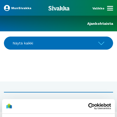
MunSivakka
Valikko
Ajankohtaista
Näytä kaikki