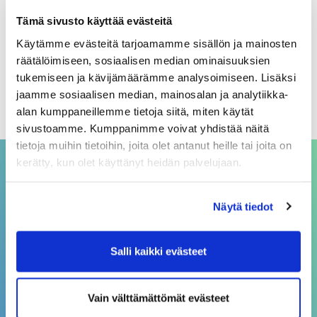
Arkistot
Tämä sivusto käyttää evästeitä
Käytämme evästeitä tarjoamamme sisällön ja mainosten
elokuu 2026
räätälöimiseen, sosiaalisen median ominaisuuksien
heinäkuu 2026
tukemiseen ja kävijämäärämme analysoimiseen. Lisäksi
jaamme sosiaalisen median, mainosalan ja analytiikka-
kesäkuu 2026
alan kumppaneillemme tietoja siitä, miten käytät
sivustoamme. Kumppanimme voivat yhdistää näitä
tietoja muihin tietoihin, joita olet antanut heille tai joita on
kerätty, kun olet käyttänyt heidän palvelujaan.
ASIAKASPALVELU
Näytä tiedot
asiakaspalvelu@sivakka.fi
p. 08 3148 190
Salli kaikki evästeet
Vain välttämättömät evästeet