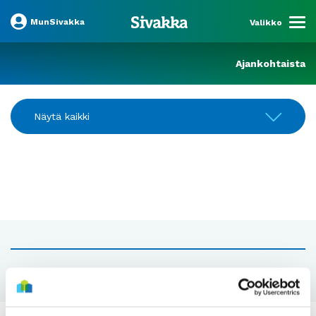
MunSivakka
Valikko
Ajankohtaista
Näytä kaikki