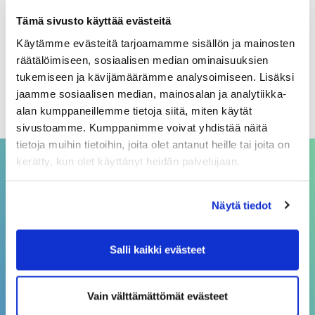
Arkistot
Tämä sivusto käyttää evästeitä
Käytämme evästeitä tarjoamamme sisällön ja mainosten
elokuu 2026
räätälöimiseen, sosiaalisen median ominaisuuksien
heinäkuu 2026
tukemiseen ja kävijämäärämme analysoimiseen. Lisäksi
jaamme sosiaalisen median, mainosalan ja analytiikka-
kesäkuu 2026
alan kumppaneillemme tietoja siitä, miten käytät
sivustoamme. Kumppanimme voivat yhdistää näitä
tietoja muihin tietoihin, joita olet antanut heille tai joita on
kerätty, kun olet käyttänyt heidän palvelujaan.
ASIAKASPALVELU
Näytä tiedot
asiakaspalvelu@sivakka.fi
p. 08 3148 190
Salli kaikki evästeet
Vain välttämättömät evästeet