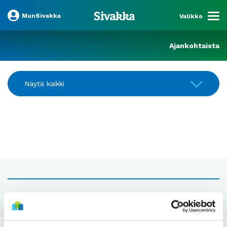
MunSivakka
Valikko
Ajankohtaista
Näytä kaikki