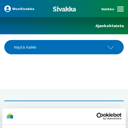
MunSivakka
Valikko
Ajankohtaista
Näytä kaikki