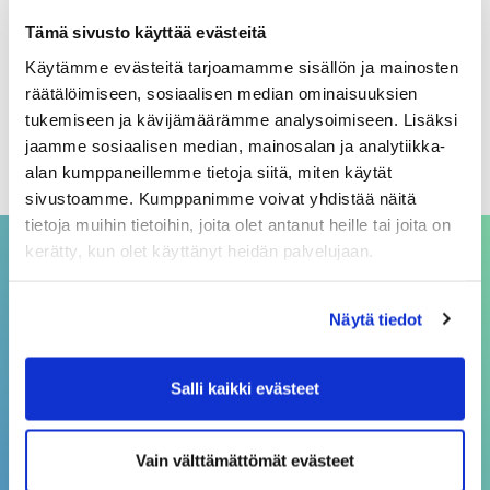
Arkistot
Tämä sivusto käyttää evästeitä
Käytämme evästeitä tarjoamamme sisällön ja mainosten
elokuu 2026
räätälöimiseen, sosiaalisen median ominaisuuksien
heinäkuu 2026
tukemiseen ja kävijämäärämme analysoimiseen. Lisäksi
jaamme sosiaalisen median, mainosalan ja analytiikka-
kesäkuu 2026
alan kumppaneillemme tietoja siitä, miten käytät
sivustoamme. Kumppanimme voivat yhdistää näitä
tietoja muihin tietoihin, joita olet antanut heille tai joita on
kerätty, kun olet käyttänyt heidän palvelujaan.
ASIAKASPALVELU
Näytä tiedot
asiakaspalvelu@sivakka.fi
p. 08 3148 190
Salli kaikki evästeet
Vain välttämättömät evästeet