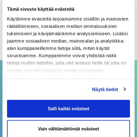
Arkistot
Tämä sivusto käyttää evästeitä
Käytämme evästeitä tarjoamamme sisällön ja mainosten
elokuu 2026
räätälöimiseen, sosiaalisen median ominaisuuksien
heinäkuu 2026
tukemiseen ja kävijämäärämme analysoimiseen. Lisäksi
jaamme sosiaalisen median, mainosalan ja analytiikka-
kesäkuu 2026
alan kumppaneillemme tietoja siitä, miten käytät
sivustoamme. Kumppanimme voivat yhdistää näitä
tietoja muihin tietoihin, joita olet antanut heille tai joita on
kerätty, kun olet käyttänyt heidän palvelujaan.
ASIAKASPALVELU
Näytä tiedot
asiakaspalvelu@sivakka.fi
p. 08 3148 190
Salli kaikki evästeet
Vain välttämättömät evästeet