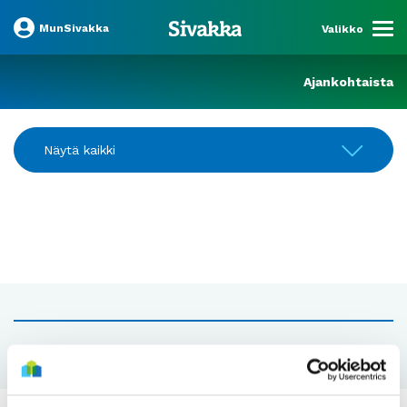
MunSivakka
Valikko
Ajankohtaista
Näytä kaikki