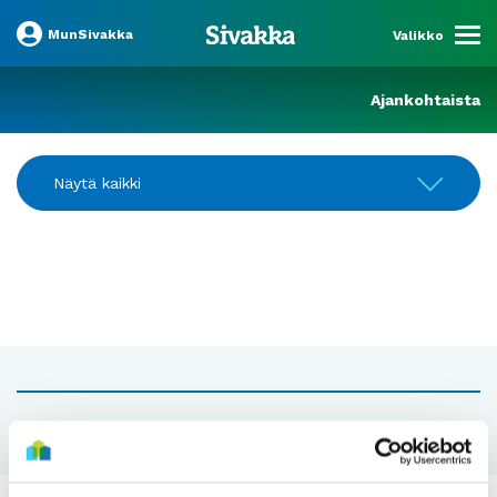
MunSivakka
Valikko
Ajankohtaista
Näytä kaikki