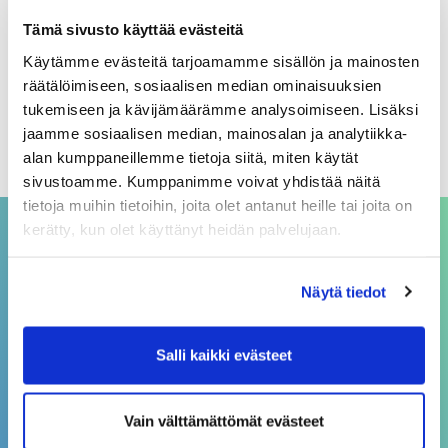
Arkistot
Tämä sivusto käyttää evästeitä
Käytämme evästeitä tarjoamamme sisällön ja mainosten
elokuu 2026
räätälöimiseen, sosiaalisen median ominaisuuksien
heinäkuu 2026
tukemiseen ja kävijämäärämme analysoimiseen. Lisäksi
jaamme sosiaalisen median, mainosalan ja analytiikka-
kesäkuu 2026
alan kumppaneillemme tietoja siitä, miten käytät
sivustoamme. Kumppanimme voivat yhdistää näitä
tietoja muihin tietoihin, joita olet antanut heille tai joita on
kerätty, kun olet käyttänyt heidän palvelujaan.
ASIAKASPALVELU
Näytä tiedot
asiakaspalvelu@sivakka.fi
p. 08 3148 190
Salli kaikki evästeet
Vain välttämättömät evästeet