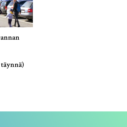
rannan
 täynnä)