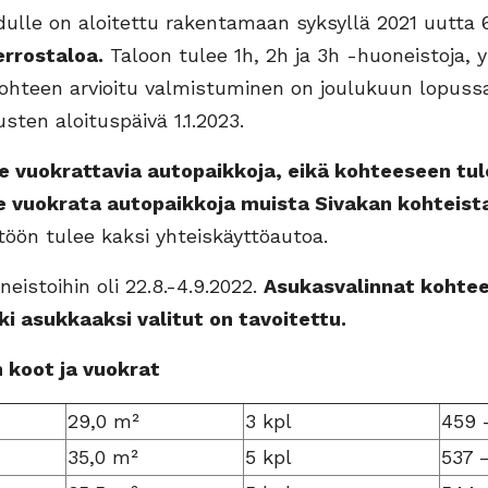
dulle on aloitettu rakentamaan syksyllä 2021 uutta 
errostaloa.
Taloon tulee 1h, 2h ja 3h -huoneistoja, 
Kohteen arvioitu valmistuminen on joulukuun lopuss
ten aloituspäivä 1.1.2023.
ule vuokrattavia autopaikkoja, eikä kohteeseen tul
le vuokrata autopaikkoja muista Sivakan kohteist
öön tulee kaksi yhteiskäyttöautoa.
eistoihin oli 22.8.-4.9.2022.
Asukasvalinnat kohte
ki asukkaaksi valitut on tavoitettu.
 koot ja vuokrat
29,0 m²
3 kpl
459 
35,0 m²
5 kpl
537 