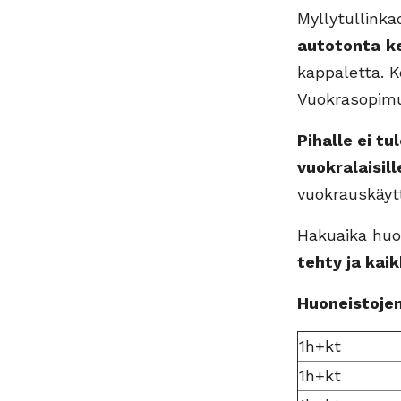
Myllytullinka
autotonta
k
kappaletta. 
Vuokrasopimus
Pihalle ei t
vuokralaisil
vuokrauskäytt
Hakuaika huon
tehty ja kaik
Huoneistojen
1h+kt
1h+kt