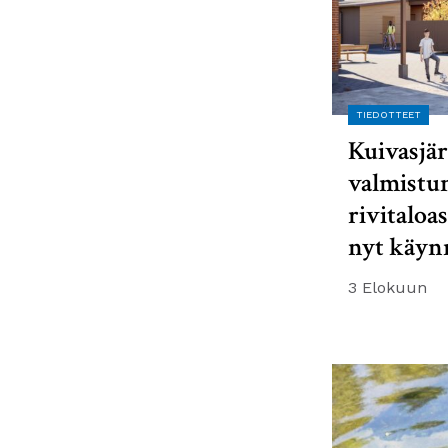
TIEDOTTEET
Kuivasjär
valmistu
rivitaloa
nyt käyn
3 Elokuun