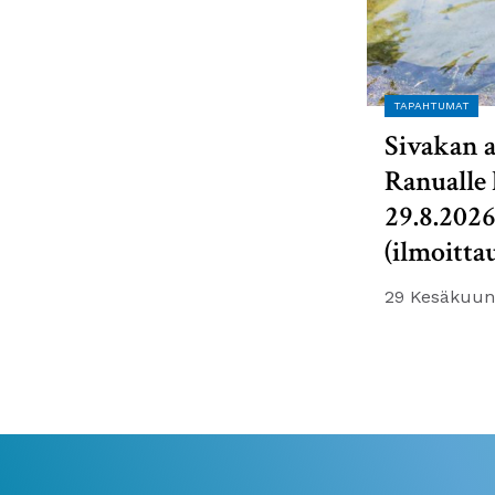
TAPAHTUMAT
Sivakan a
Ranualle 
29.8.202
(ilmoitta
29 Kesäkuun