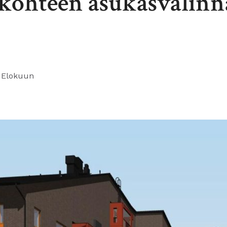
kohteen asukasvalinn
 Elokuun