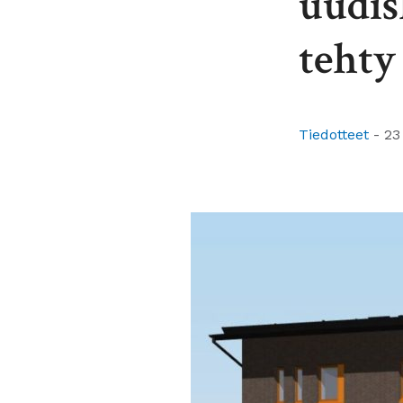
uudis
tehty
Tiedotteet
-
23