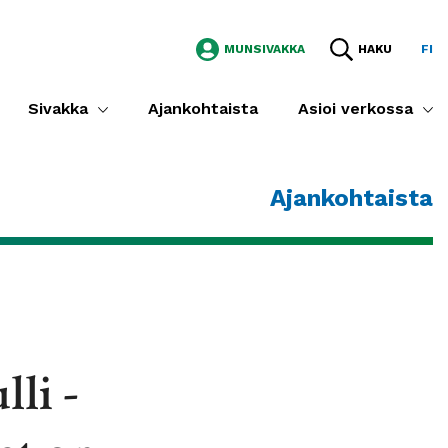
MUNSIVAKKA
HAKU
FI
Sivakka
Ajankohtaista
Asioi verkossa
Ajankohtaista
li -