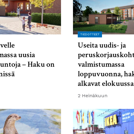
TIEDOTTEET
velle
Useita uudis- ja
massa uusia
peruskorjauskoht
suntoja – Haku on
valmistumassa
nissä
loppuvuonna, ha
alkavat elokuussa
2 Heinäkuun