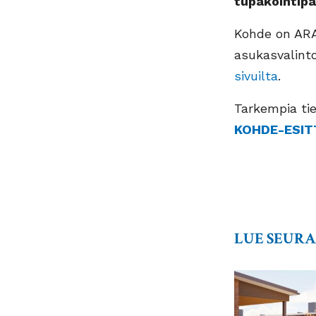
tupakointipa
Kohde on ARA-
asukasvalinto
sivuilta
.
Tarkempia tie
KOHDE-ESIT
LUE SEUR