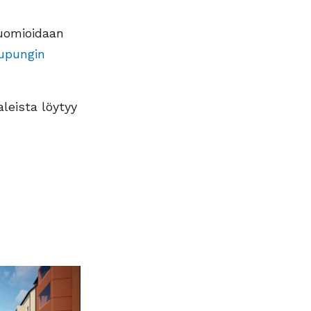
huomioidaan
upungin
leista löytyy