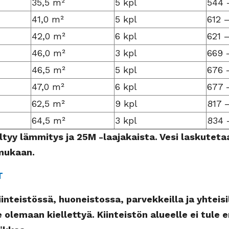
35,5 m²
5 kpl
544 
41,0 m²
5 kpl
612 
42,0 m²
6 kpl
621 
46,0 m²
3 kpl
669 
46,5 m²
5 kpl
676 
47,0 m²
6 kpl
677 
62,5 m²
9 kpl
817 
64,5 m²
3 kpl
834 
ältyy lämmitys ja 25M -laajakaista. Vesi laskuteta
mukaan.
T
inteistössä, huoneistossa, parvekkeilla ja yhteisi
e olemaan kiellettyä. Kiinteistön alueelle ei tule er