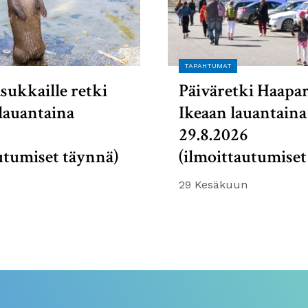
TAPAHTUMAT
sukkaille retki
Päiväretki Haapa
lauantaina
Ikeaan lauantaina
6
29.8.2026
utumiset täynnä)
(ilmoittautumiset
29 Kesäkuun