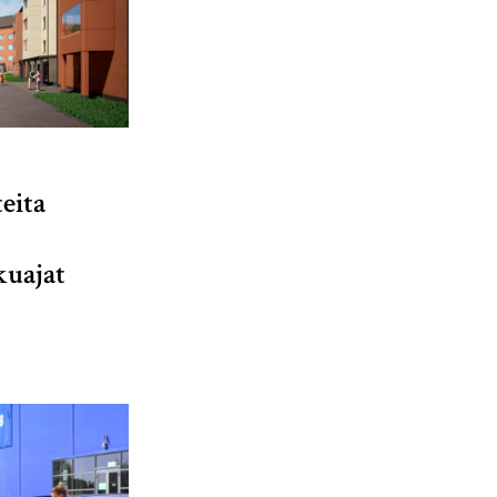
eita
kuajat