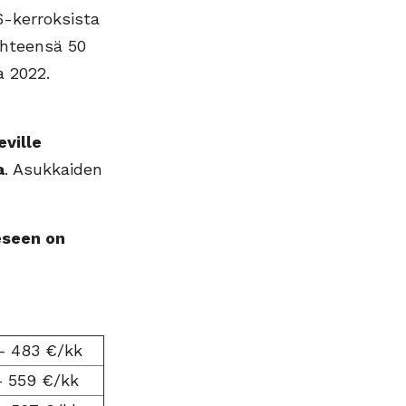
6-kerroksista
yhteensä 50
a 2022.
eville
a
. Asukkaiden
eseen on
– 483 €/kk
– 559 €/kk