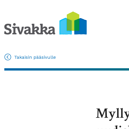
Takaisin pääsivulle
Mylly