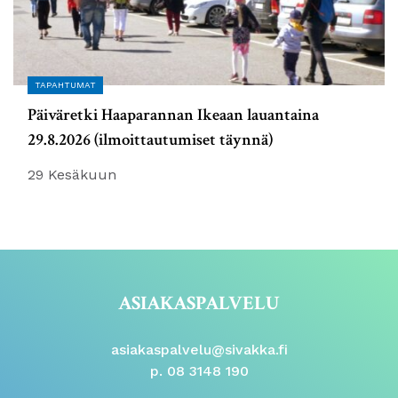
TAPAHTUMAT
Päiväretki Haaparannan Ikeaan lauantaina
29.8.2026 (ilmoittautumiset täynnä)
29 Kesäkuun
ASIAKASPALVELU
asiakaspalvelu@sivakka.fi
p. 08 3148 190