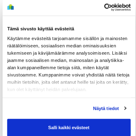
LUE SEURAAVA
Tämä sivusto käyttää evästeitä
Käytämme evästeitä tarjoamamme sisällön ja mainosten
räätälöimiseen, sosiaalisen median ominaisuuksien
tukemiseen ja kävijämäärämme analysoimiseen. Lisäksi
jaamme sosiaalisen median, mainosalan ja analytiikka-
alan kumppaneillemme tietoja siitä, miten käytät
sivustoamme. Kumppanimme voivat yhdistää näitä tietoja
muihin tietoihin, joita olet antanut heille tai joita on kerätty,
TIEDOTTEET
kun olet käyttänyt heidän palvelujaan.
Kuivasjärvelle valmistumassa uusia
rivitaloasuntoja – Haku on nyt käynnissä
Näytä tiedot
3 Elokuun
Salli kaikki evästeet