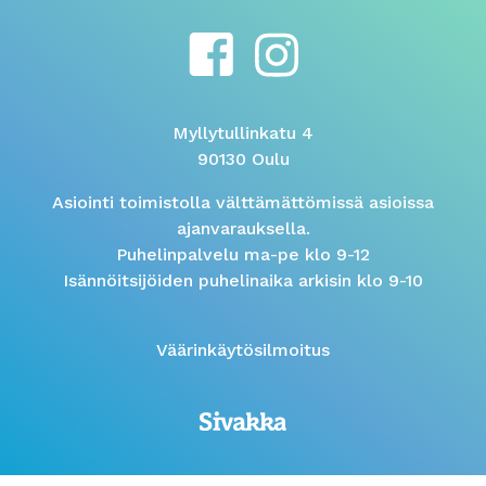
Myllytullinkatu 4
90130 Oulu
Asiointi toimistolla välttämättömissä asioissa
ajanvarauksella.
Puhelinpalvelu ma-pe klo 9-12
Isännöitsijöiden puhelinaika arkisin klo 9-10
Väärinkäytösilmoitus