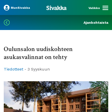
MunSivakka
Valikko
Ajankohtaista
Oulunsalon uudiskohteen
asukasvalinnat on tehty
Tiedotteet
-
3 Syyskuun