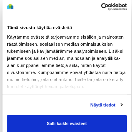
Tämä sivusto käyttää evästeitä
Käytämme evästeitä tarjoamamme sisällön ja mainosten
räätälöimiseen, sosiaalisen median ominaisuuksien
tukemiseen ja kävijämäärämme analysoimiseen. Lisäksi
jaamme sosiaalisen median, mainosalan ja analytiikka-
TIEDOTTEET
alan kumppaneillemme tietoja siitä, miten käytät
Useita uudis- ja peruskorjauskohteita
sivustoamme. Kumppanimme voivat yhdistää näitä tietoja
muihin tietoihin, joita olet antanut heille tai joita on kerätty,
valmistumassa loppuvuonna, hakuajat alkavat
kun olet käyttänyt heidän palvelujaan.
elokuussa
2 Heinäkuun
Näytä tiedot
Salli kaikki evästeet