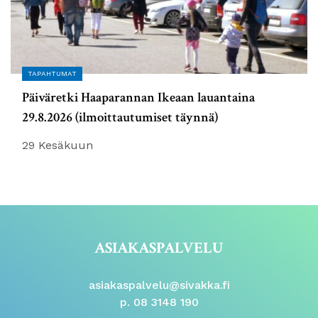
TAPAHTUMAT
Päiväretki Haaparannan Ikeaan lauantaina
29.8.2026 (ilmoittautumiset täynnä)
29 Kesäkuun
ASIAKASPALVELU
asiakaspalvelu@sivakka.fi
p. 08 3148 190