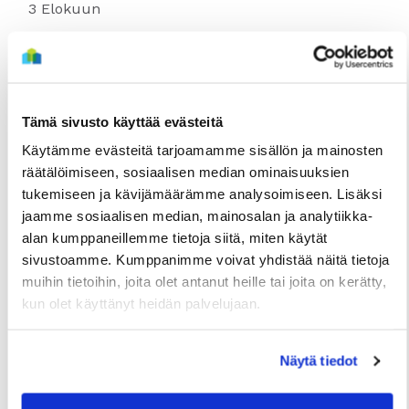
3 Elokuun
Tämä sivusto käyttää evästeitä
Käytämme evästeitä tarjoamamme sisällön ja mainosten
räätälöimiseen, sosiaalisen median ominaisuuksien
tukemiseen ja kävijämäärämme analysoimiseen. Lisäksi
jaamme sosiaalisen median, mainosalan ja analytiikka-
alan kumppaneillemme tietoja siitä, miten käytät
sivustoamme. Kumppanimme voivat yhdistää näitä tietoja
TIEDOTTEET
muihin tietoihin, joita olet antanut heille tai joita on kerätty,
Useita uudis- ja peruskorjauskohteita
kun olet käyttänyt heidän palvelujaan.
valmistumassa loppuvuonna, hakuajat alkavat
elokuussa
Näytä tiedot
2 Heinäkuun