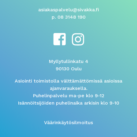
asiakaspalvelu@sivakka.fi
p. 08 3148 190
Myllytullinkatu 4
90130 Oulu
Asiointi toimistolla välttämättömissä asioissa
ajanvarauksella.
Puhelinpalvelu ma-pe klo 9-12
Isännöitsijöiden puhelinaika arkisin klo 9-10
Väärinkäytösilmoitus