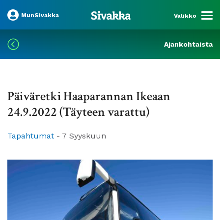
MunSivakka
Valikko
Ajankohtaista
Päiväretki Haaparannan Ikeaan
24.9.2022 (Täyteen varattu)
Tapahtumat
-
7 Syyskuun