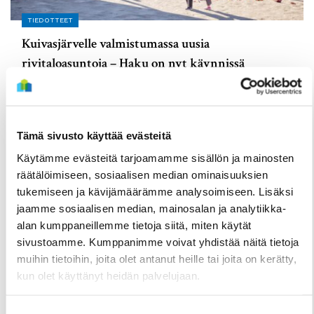
TIEDOTTEET
Kuivasjärvelle valmistumassa uusia
rivitaloasuntoja – Haku on nyt käynnissä
3 Elokuun
Tämä sivusto käyttää evästeitä
Käytämme evästeitä tarjoamamme sisällön ja mainosten
räätälöimiseen, sosiaalisen median ominaisuuksien
tukemiseen ja kävijämäärämme analysoimiseen. Lisäksi
jaamme sosiaalisen median, mainosalan ja analytiikka-
alan kumppaneillemme tietoja siitä, miten käytät
sivustoamme. Kumppanimme voivat yhdistää näitä tietoja
muihin tietoihin, joita olet antanut heille tai joita on kerätty,
kun olet käyttänyt heidän palvelujaan.
TIEDOTTEET
Useita uudis- ja peruskorjauskohteita