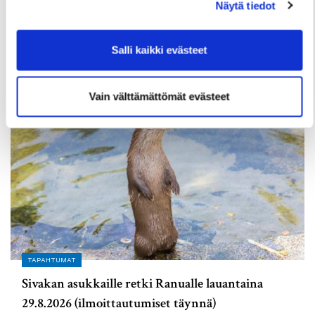
Näytä tiedot
valmistumassa loppuvuonna, hakuajat alkavat
elokuussa
Salli kaikki evästeet
2 Heinäkuun
Vain välttämättömät evästeet
TAPAHTUMAT
Sivakan asukkaille retki Ranualle lauantaina
29.8.2026 (ilmoittautumiset täynnä)