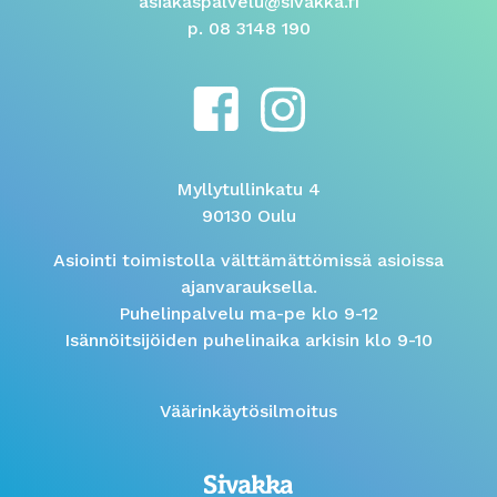
asiakaspalvelu@sivakka.fi
p. 08 3148 190
Myllytullinkatu 4
90130 Oulu
Asiointi toimistolla välttämättömissä asioissa
ajanvarauksella.
Puhelinpalvelu ma-pe klo 9-12
Isännöitsijöiden puhelinaika arkisin klo 9-10
Väärinkäytösilmoitus