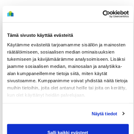
Tämä sivusto käyttää evästeitä
Käytämme evästeitä tarjoamamme sisällön ja mainosten
räätälöimiseen, sosiaalisen median ominaisuuksien
tukemiseen ja kävijämäärämme analysoimiseen. Lisäksi
jaamme sosiaalisen median, mainosalan ja analytiikka-
alan kumppaneillemme tietoja siitä, miten käytät
TIEDOTTEET
sivustoamme. Kumppanimme voivat yhdistää näitä tietoja
Useita uudis- ja peruskorjauskohteita
muihin tietoihin, joita olet antanut heille tai joita on kerätty,
kun olet käyttänyt heidän palvelujaan.
valmistumassa loppuvuonna, hakuajat alkavat
elokuussa
Näytä tiedot
2 Heinäkuun
Salli kaikki evästeet