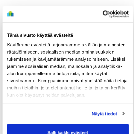
Tämä sivusto käyttää evästeitä
Käytämme evästeitä tarjoamamme sisällön ja mainosten
räätälöimiseen, sosiaalisen median ominaisuuksien
tukemiseen ja kävijämäärämme analysoimiseen. Lisäksi
jaamme sosiaalisen median, mainosalan ja analytiikka-
alan kumppaneillemme tietoja siitä, miten käytät
TIEDOTTEET
sivustoamme. Kumppanimme voivat yhdistää näitä tietoja
Useita uudis- ja peruskorjauskohteita
muihin tietoihin, joita olet antanut heille tai joita on kerätty,
kun olet käyttänyt heidän palvelujaan.
valmistumassa loppuvuonna, hakuajat alkavat
elokuussa
Näytä tiedot
2 Heinäkuun
Salli kaikki evästeet