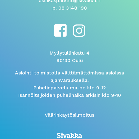
asiakaspalvelu@sivakka.fi
p. 08 3148 190
Myllytullinkatu 4
90130 Oulu
Asiointi toimistolla välttämättömissä asioissa
ajanvarauksella.
Puhelinpalvelu ma-pe klo 9-12
Isännöitsijöiden puhelinaika arkisin klo 9-10
Väärinkäytösilmoitus