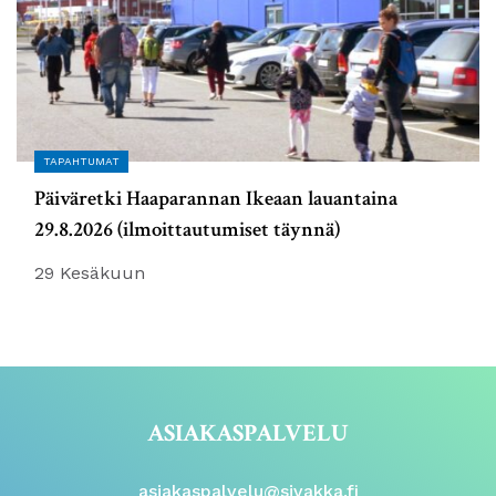
TAPAHTUMAT
Päiväretki Haaparannan Ikeaan lauantaina
29.8.2026 (ilmoittautumiset täynnä)
29 Kesäkuun
ASIAKASPALVELU
asiakaspalvelu@sivakka.fi