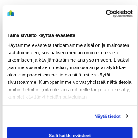
Tämä sivusto käyttää evästeitä
Käytämme evästeitä tarjoamamme sisällön ja mainosten
räätälöimiseen, sosiaalisen median ominaisuuksien
tukemiseen ja kävijämäärämme analysoimiseen. Lisäksi
jaamme sosiaalisen median, mainosalan ja analytiikka-
alan kumppaneillemme tietoja siitä, miten käytät
TIEDOTTEET
sivustoamme. Kumppanimme voivat yhdistää näitä tietoja
Useita uudis- ja peruskorjauskohteita
muihin tietoihin, joita olet antanut heille tai joita on kerätty,
valmistumassa loppuvuonna, hakuajat alkavat
kun olet käyttänyt heidän palvelujaan.
elokuussa
Näytä tiedot
2 Heinäkuun
Salli kaikki evästeet