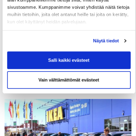
sivustoamme. Kumppanimme voivat yhdistää näitä tietoja
muihin tietoihin, joita olet antanut heille tai joita on kerätty,
kun olet käyttänyt heidän palvelujaan.
Näytä tiedot
TAPAHTUMAT
Salli kaikki evästeet
Sivakan asukkaille retki Ranualle lauantaina
29.8.2026 (ilmoittautumiset täynnä)
Vain välttämättömät evästeet
29 Kesäkuun