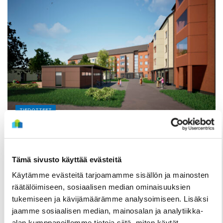
TIEDOTTEET
Useita uudis- ja peruskorjauskohteita
valmistumassa loppuvuonna, hakuajat alkavat
elokuussa
Tämä sivusto käyttää evästeitä
2 Heinäkuun
Käytämme evästeitä tarjoamamme sisällön ja mainosten
räätälöimiseen, sosiaalisen median ominaisuuksien
tukemiseen ja kävijämäärämme analysoimiseen. Lisäksi
jaamme sosiaalisen median, mainosalan ja analytiikka-
alan kumppaneillemme tietoja siitä, miten käytät