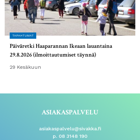
TAPAHTUMAT
Päiväretki Haaparannan Ikeaan lauantaina
29.8.2026 (ilmoittautumiset täynnä)
29 Kesäkuun
ASIAKASPALVELU
asiakaspalvelu@sivakka.fi
p. 08 3148 190