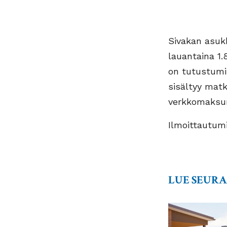
Sivakan asuk
lauantaina 1.
on tutustumis
sisältyy mat
verkkomaksu
Ilmoittautumi
LUE SEUR