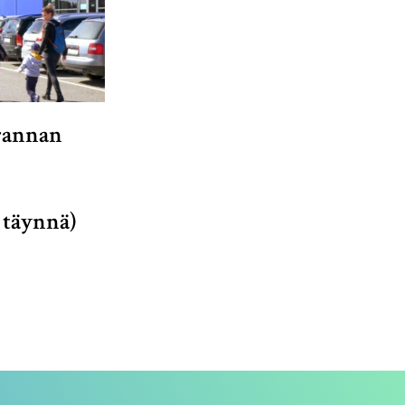
rannan
 täynnä)