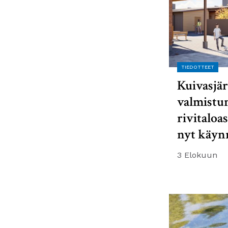
TIEDOTTEET
Kuivasjär
valmistu
rivitaloa
nyt käyn
3 Elokuun