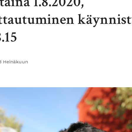
taina 1.8.2020,
ttautuminen käynnisty
8.15
8 Heinäkuun