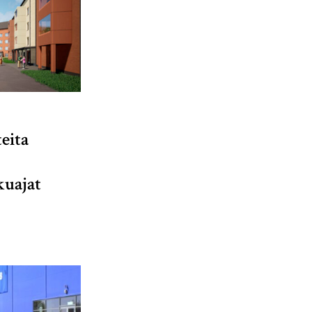
eita
kuajat