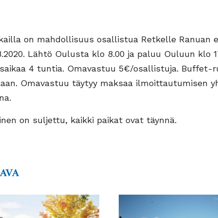
kailla on mahdollisuus osallistua Retkelle Ranuan e
8.2020. Lähtö Oulusta klo 8.00 ja paluu Ouluun klo 17
aikaa 4 tuntia. Omavastuu 5€/osallistuja. Buffet-r
kaan. Omavastuu täytyy maksaa ilmoittautumisen y
na.
nen on suljettu, kaikki paikat ovat täynnä.
AAVA