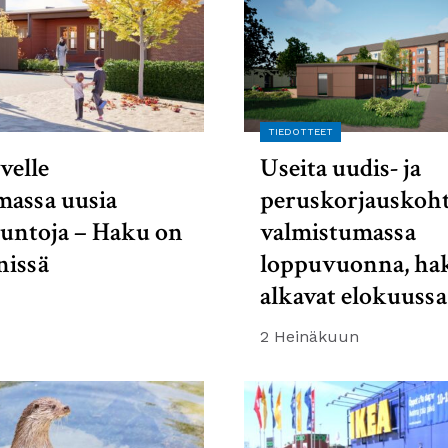
TIEDOTTEET
velle
Useita uudis- ja
massa uusia
peruskorjauskoht
suntoja – Haku on
valmistumassa
nissä
loppuvuonna, ha
alkavat elokuussa
2 Heinäkuun