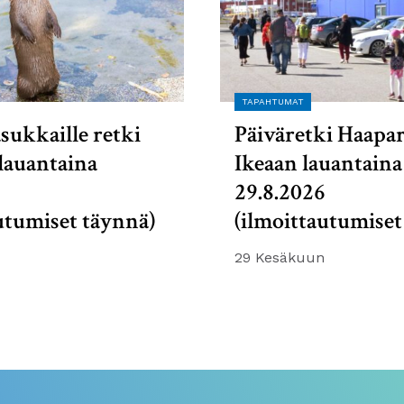
TAPAHTUMAT
sukkaille retki
Päiväretki Haapa
lauantaina
Ikeaan lauantaina
6
29.8.2026
utumiset täynnä)
(ilmoittautumiset
29 Kesäkuun