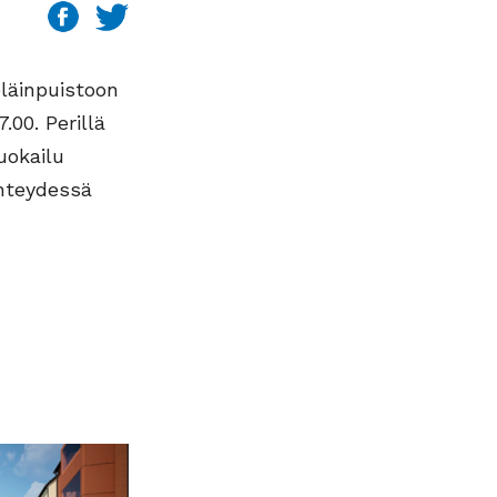
läinpuistoon
.00. Perillä
uokailu
hteydessä