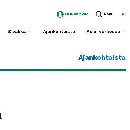
MUNSIVAKKA
HAKU
FI
Sivakka
Ajankohtaista
Asioi verkossa
Ajankohtaista
n