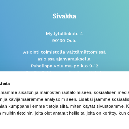
Myllytullinkatu 4
90130 Oulu
Asiointi toimistolla välttämättömissä
asioissa ajanvarauksella.
Puhelinpalvelu ma-pe klo 9-12
Isännöitsijöiden puhelinaika arkisin klo
9-10
teitä
mamme sisällön ja mainosten räätälöimiseen, sosiaalisen medi
Väärinkäytösilmoitus
n ja kävijämäärämme analysoimiseen. Lisäksi jaamme sosiaali
-alan kumppaneillemme tietoja siitä, miten käytät sivustoamme
 muihin tietoihin, joita olet antanut heille tai joita on kerätty, kun 