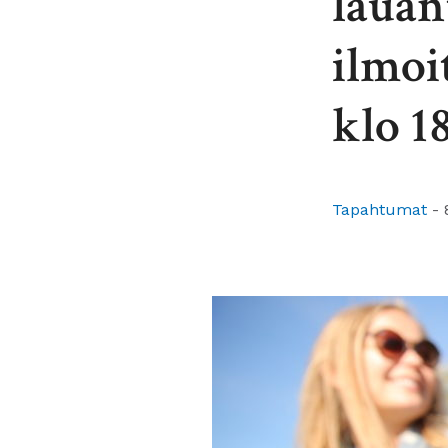
lauan
ilmoi
klo 1
Tapahtumat
-